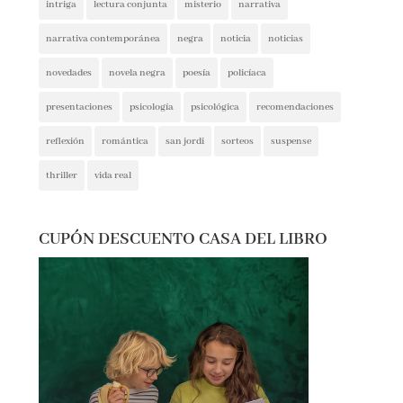
narrativa contemporánea
negra
noticia
noticias
novedades
novela negra
poesía
policíaca
presentaciones
psicología
psicológica
recomendaciones
reflexión
romántica
san jordi
sorteos
suspense
thriller
vida real
CUPÓN DESCUENTO CASA DEL LIBRO