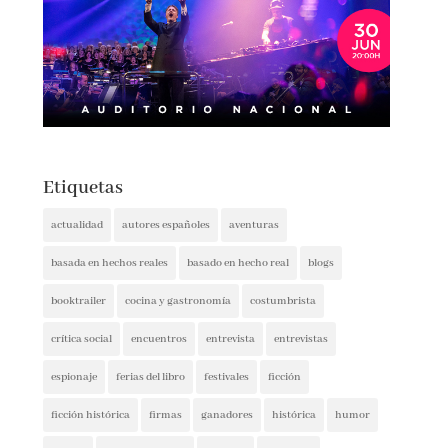
Etiquetas
actualidad
autores españoles
aventuras
basada en hechos reales
basado en hecho real
blogs
booktrailer
cocina y gastronomía
costumbrista
crítica social
encuentros
entrevista
entrevistas
espionaje
ferias del libro
festivales
ficción
ficción histórica
firmas
ganadores
histórica
humor
intriga
lectura conjunta
misterio
narrativa