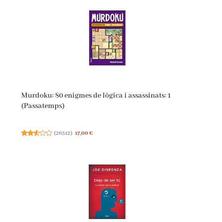
Murdoku: 80 enigmes de lògica i assassinats: 1
(Passatemps)
(
26512
)
17,00 €