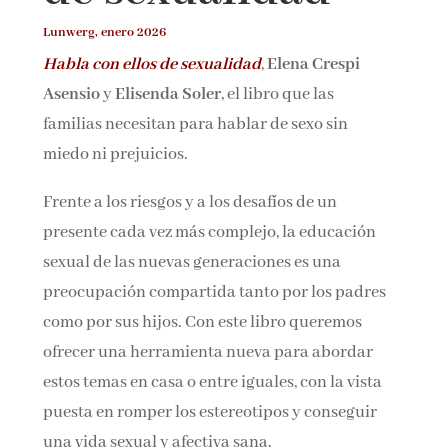
Lunwerg, enero 2026
Habla con ellos de sexualidad
,
Elena Crespi
¡Suscríbete y No Te Pierdas Nada!
Asensio
y
Elisenda Soler
, el libro que las
Únete a nuestra comunidad de amantes de la
familias necesitan para hablar de sexo sin
literatura y recibe las últimas noticias y reseñas
miedo ni prejuicios.
directamente en tu bandeja de entrada.
Frente a los riesgos y a los desafíos de un
Nombre*
presente cada vez más complejo, la educación
sexual de las nuevas generaciones es una
preocupación compartida tanto por los padres
Email*
como por sus hijos. Con este libro queremos
ofrecer una herramienta nueva para abordar
Por favor, acepta los
términos y condiciones
estos temas en casa o entre iguales, con la vista
de privacidad
puesta en romper los estereotipos y conseguir
una vida sexual y afectiva sana.