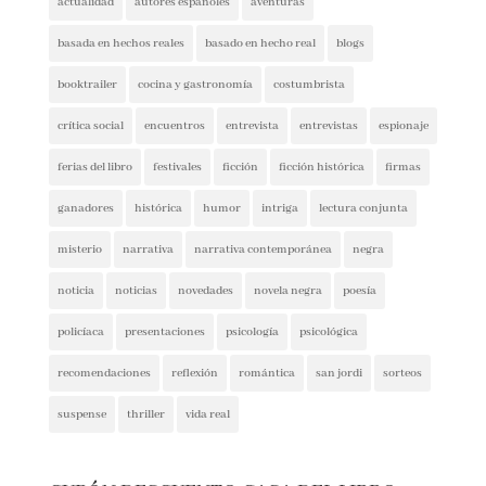
actualidad
autores españoles
aventuras
basada en hechos reales
basado en hecho real
blogs
booktrailer
cocina y gastronomía
costumbrista
crítica social
encuentros
entrevista
entrevistas
espionaje
ferias del libro
festivales
ficción
ficción histórica
firmas
ganadores
histórica
humor
intriga
lectura conjunta
misterio
narrativa
narrativa contemporánea
negra
noticia
noticias
novedades
novela negra
poesía
policíaca
presentaciones
psicología
psicológica
recomendaciones
reflexión
romántica
san jordi
sorteos
suspense
thriller
vida real