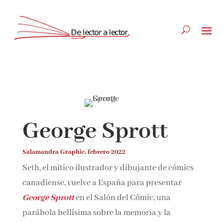
Suscríbete
CLOSE
George Sprott
¡Suscríbete y No Te Pierdas
Salamandra Graphic, febrero 2022
Nada!
Seth, el mítico ilustrador y dibujante de cómics
canadiense, vuelve a España para presentar
Únete a nuestra comunidad de amantes de la
George Sprott
en el Salón del Cómic, una
literatura y recibe las últimas noticias y
reseñas directamente en tu bandeja de entrada.
parábola bellísima sobre la memoria y la