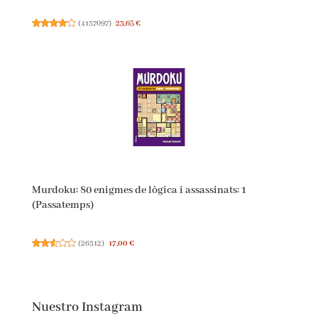
El último secreto: 6 (Planeta Internacional)
(
4157097
)
23,65 €
Murdoku: 80 enigmes de lògica i assassinats: 1
(Passatemps)
(
26512
)
17,00 €