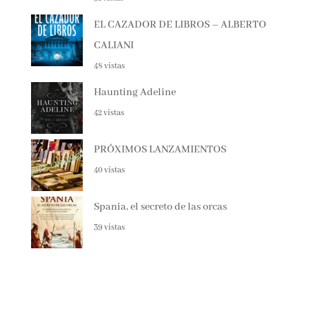
NOVEDADES EDITORIALES JULIO Y
AGOSTO 2025
51 vistas
EL CAZADOR DE LIBROS – ALBERTO
CALIANI
48 vistas
Haunting Adeline
42 vistas
PRÓXIMOS LANZAMIENTOS
40 vistas
Spania, el secreto de las orcas
39 vistas