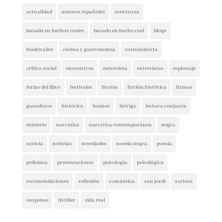
basada en hechos reales
basado en hecho real
blogs
booktrailer
cocina y gastronomía
costumbrista
crítica social
encuentros
entrevista
entrevistas
espionaje
ferias del libro
festivales
ficción
ficción histórica
firmas
ganadores
histórica
humor
intriga
lectura conjunta
misterio
narrativa
narrativa contemporánea
negra
noticia
noticias
novedades
novela negra
poesía
policíaca
presentaciones
psicología
psicológica
recomendaciones
reflexión
romántica
san jordi
sorteos
suspense
thriller
vida real