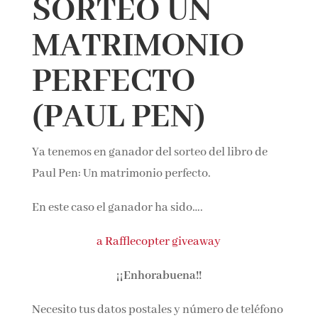
SORTEO UN
MATRIMONIO
¡Suscríbete y No Te Pierdas Nada!
PERFECTO
Únete a nuestra comunidad de amantes de la
(PAUL PEN)
literatura y recibe las últimas noticias y reseñas
directamente en tu bandeja de entrada.
Ya tenemos en ganador del sorteo del libro de
Nombre*
Paul Pen: Un matrimonio perfecto.
En este caso el ganador ha sido….
Email*
a Rafflecopter giveaway
Por favor, acepta los
términos y condiciones
¡¡Enhorabuena!!
de privacidad
Necesito tus datos postales y número de