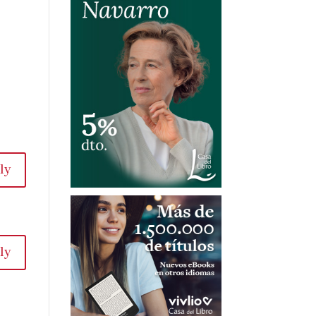
ly
ly