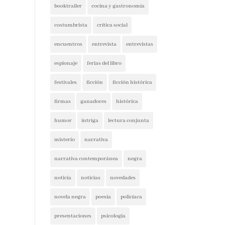
booktrailer
cocina y gastronomía
costumbrista
crítica social
encuentros
entrevista
entrevistas
espionaje
ferias del libro
festivales
ficción
ficción histórica
firmas
ganadores
histórica
humor
intriga
lectura conjunta
misterio
narrativa
narrativa contemporánea
negra
noticia
noticias
novedades
novela negra
poesía
policíaca
presentaciones
psicología