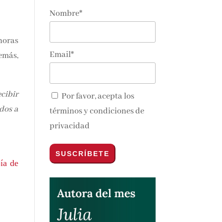
Nombre*
horas
Email*
emás,
ecibir
Por favor, acepta los
idos a
términos y condiciones de
privacidad
ía de