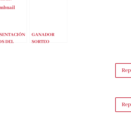
SENTACIÓN
GANADOR
OS DEL
SORTEO
RAZÓN –
CONJUNTO LA
ENZO SILVA
CARA NORTE
DEL CORAZÓN
(DOLORES
Rep
REDONDO)
Rep