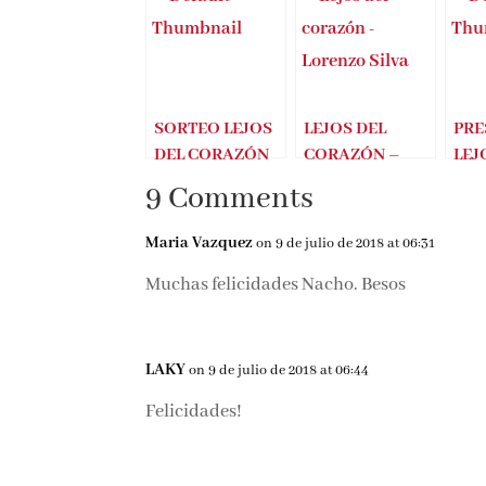
SORTEO LEJOS
LEJOS DEL
PRE
DEL CORAZÓN
CORAZÓN –
LEJ
(LORENZO
LORENZO SILVA
CO
9 Comments
SILVA)
LOR
Maria Vazquez
on 9 de julio de 2018 at 06:31
Muchas felicidades Nacho. Besos
LAKY
on 9 de julio de 2018 at 06:44
Felicidades!