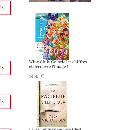
ly
Winx Club: Colorie les chiffres
et découvre l'image !
ly
14,95 €
ly
La paciente silenciosa (Best