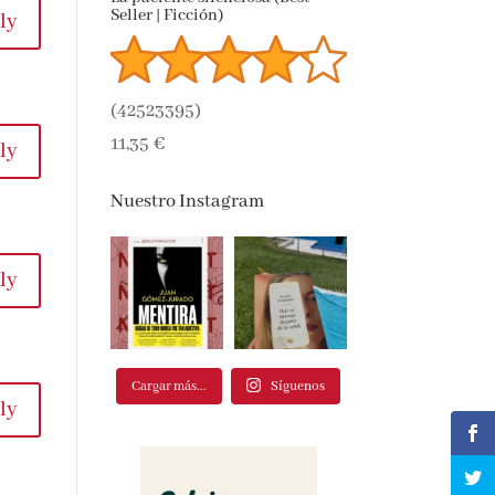
Seller | Ficción)
ly
(
42523395
)
11,35 €
ly
Nuestro Instagram
ly
Cargar más...
Síguenos
ly