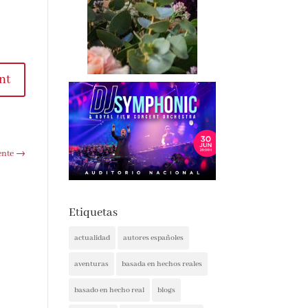
nt
ente
→
Etiquetas
actualidad
autores españoles
aventuras
basada en hechos reales
basado en hecho real
blogs