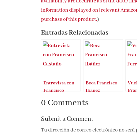
availability are accurate as of the date/ti
information displayed on [relevant Amazon S
purchase of this product.
)
Entradas Relacionadas
Entrevista con
Beca Francisco
Vue
Francisco
Ibáñez
Fra
Castaño
Fer
0 Comments
Submit a Comment
Tu dirección de correo electrónico no será