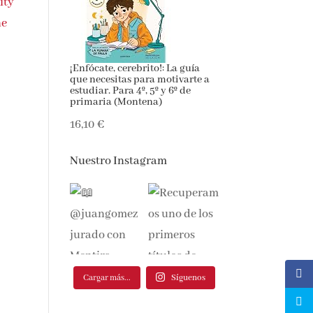
ity
he
¡Enfócate, cerebrito!: La guía
que necesitas para motivarte a
estudiar. Para 4º, 5º y 6º de
primaria (Montena)
16,10 €
Nuestro Instagram
Cargar más...
Síguenos