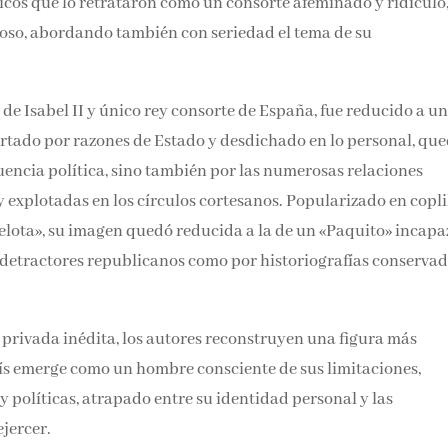
ópicos que lo retrataron como un consorte afeminado y ridículo,
roso, abordando también con seriedad el tema de su
de Isabel II y único rey consorte de España, fue reducido a u
ertado por razones de Estado y desdichado en lo personal, qu
luencia política, sino también por las numerosas relaciones
 explotadas en los círculos cortesanos. Popularizado en copli
pelota», su imagen quedó reducida a la de un «Paquito» incapa
or detractores republicanos como por historiografías conservad
rivada inédita, los autores reconstruyen una figura más
sís emerge como un hombre consciente de sus limitaciones,
 políticas, atrapado entre su identidad personal y las
jercer.