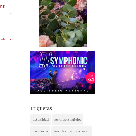
nt
ente
→
Etiquetas
actualidad
autores españoles
aventuras
basada en hechos reales