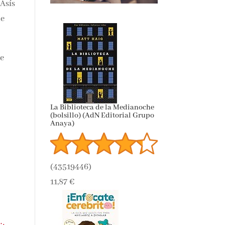
 Asís
de
je
La Biblioteca de la Medianoche
(bolsillo) (AdN Editorial Grupo
Anaya)
(
43519446
)
11,87 €