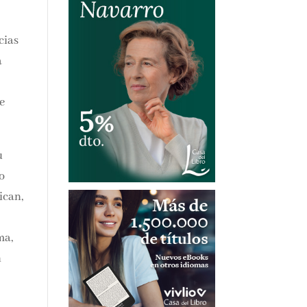
cias
a
ue
u
co
ican,
ma,
n