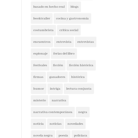
basado en hecho real
blogs
booktrailer
cocina y gastronomía
costumbrista
crítica social
encuentros
entrevista
entrevistas
espionaje
ferias del libro
festivales
ficción
ficción histórica
firmas
ganadores
histórica
humor
intriga
lectura conjunta
misterio
narrativa
narrativa contemporánea
negra
noticia
noticias
novedades
novela negra
poesía
policíaca