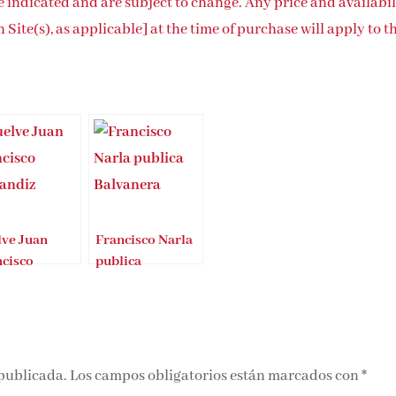
me indicated and are subject to change. Any price and availabil
ite(s), as applicable] at the time of purchase will apply to t
lve Juan
Francisco Narla
ncisco
publica
rándiz
Balvanera
 publicada.
Los campos obligatorios están marcados con
*