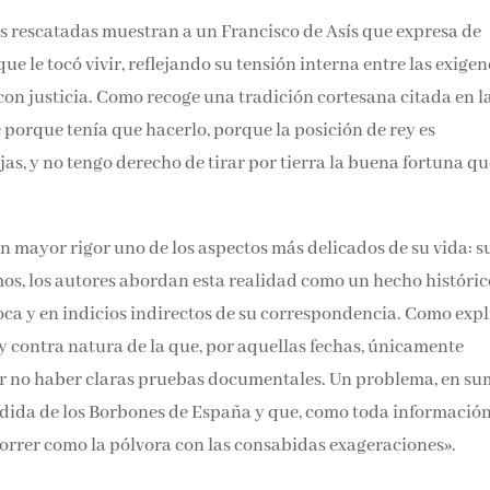
s rescatadas muestran a un Francisco de Asís que expresa de
e le tocó vivir, reflejando su tensión interna entre las exigen
con justicia. Como recoge una tradición cortesana citada en l
 porque tenía que hacerlo, porque la posición de rey es
as, y no tengo derecho de tirar por tierra la buena fortuna q
n mayor rigor uno de los aspectos más delicados de su vida: s
mos, los autores abordan esta realidad como un hecho históri
oca y en indicios indirectos de su correspondencia. Como expl
 contra natura de la que, por aquellas fechas, únicamente
r no haber claras pruebas documentales. Un problema, en su
endida de los Borbones de España y que, como toda informació
correr como la pólvora con las consabidas exageraciones».