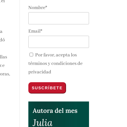
 el
Nombre*
Email*
na
edó
Por favor, acepta los
llas
términos y condiciones de
z e
privacidad
oras,