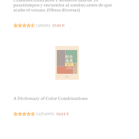
Crímenes ilustrados 1: Resuelve más de 70
pasatiempos y encuentra al asesino antes de que
acabe el verano. (Obras diversas)
(
46598
)
17,95 €
A Dictionary of Color Combinations
(
4754663
)
19,24 €