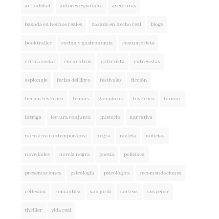
basada en hechos reales
basado en hecho real
blogs
booktrailer
cocina y gastronomía
costumbrista
crítica social
encuentros
entrevista
entrevistas
espionaje
ferias del libro
festivales
ficción
ficción histórica
firmas
ganadores
histórica
humor
intriga
lectura conjunta
misterio
narrativa
narrativa contemporánea
negra
noticia
noticias
novedades
novela negra
poesía
policíaca
presentaciones
psicología
psicológica
recomendaciones
reflexión
romántica
san jordi
sorteos
suspense
thriller
vida real