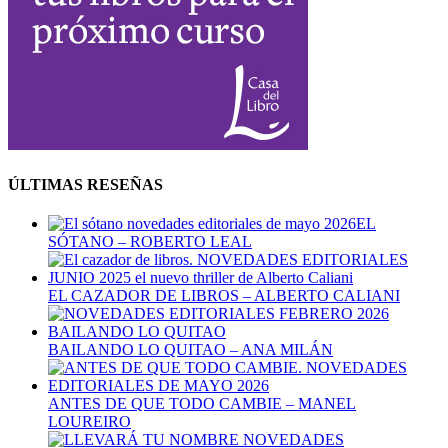
ÚLTIMAS RESEÑAS
EL
SÓTANO – ROBERTO LEAL
EL CAZADOR DE LIBROS – ALBERTO CALIANI
BAILANDO LO QUITAO – ANA MILÁN
ANTES DE QUE TODO CAMBIE – MANEL
LOUREIRO