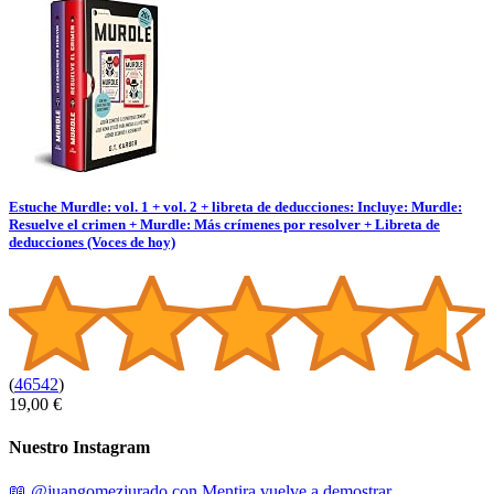
Estuche Murdle: vol. 1 + vol. 2 + libreta de deducciones: Incluye: Murdle:
Resuelve el crimen + Murdle: Más crímenes por resolver + Libreta de
deducciones (Voces de hoy)
(
46542
)
19,00 €
Nuestro Instagram
📖 @juangomezjurado con Mentira vuelve a demostrar