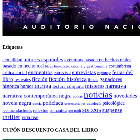
Etiquetas
autores españoles
actualidad
aventuras
basada en hechos reales
basado en hecho real
costumbrista
cocina y gastronomía
blogs
booktrailer
encuentros
entrevistas
ferias del
crítica social
entrevista
espionaje
ficción histórica
ganadores
libro
ficción
festivales
firmas
intriga
misterio
narrativa
histórica
humor
lectura conjunta
noticias
negra
novedades
narrativa contemporánea
noticia
policíaca
novela negra
psicológica
presentaciones
poesía
psicología
sorteos
suspense
romántica
recomendaciones
reflexión
san jordi
thriller
vida real
CUPÓN DESCUENTO CASA DEL LIBRO