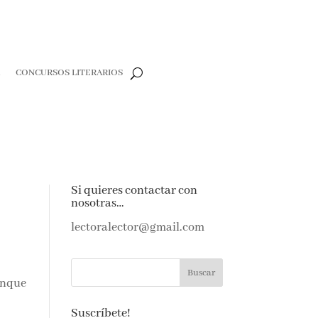
CONCURSOS LITERARIOS
CLOSE
te y
Si quieres contactar con
rdas
nosotras…
lectoralector@gmail.com
nque
 de amantes
Suscríbete!
últimas