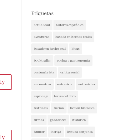
Etiquetas
actualidad
autores españoles
aventuras
basada en hechos reales
basado en hecho real
blogs
booktrailer
cocina y gastronomía
costumbrista
crítica social
encuentros
entrevista
entrevistas
espionaje
y
ferias del libro
festivales
ficción
ficción histórica
firmas
ganadores
histórica
humor
intriga
lectura conjunta