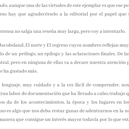
ado, aunque una de las virtudes de este ejemplar es que ese 
y eso hay que agradecérselo a la editorial por el papel que s
extensa no salga una reseña muy larga, pero voy a intentarlo.
s Jacobsland, El norte y El regreso cuyos nombres reflejan
emás de un prólogo, un epílogo y las aclaraciones finales. De
la central, pero en ninguna de ellas va a decaer nuestra aten
la que me ha gustado más.
enguaje, muy cuidado y a la vez fácil de comprender, nos 
 gran labor de documentación que ha llevado a cabo; trabajo
nos da de los acontecimientos, la época y los lugares en los
no es algo que nos deba restar ganas de adentrarnos en la nov
 manera que consigue un interés mayor todavía por lo que est