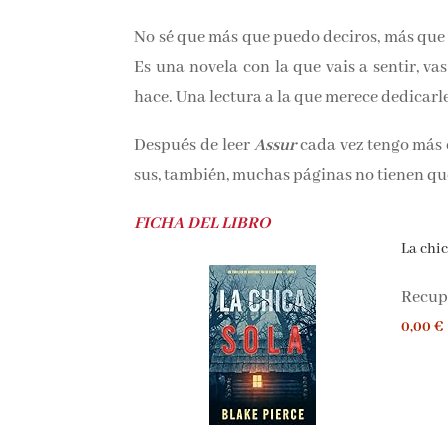
novela de aventuras, en las que me abstra
este caso.
No sé que más que puedo deciros, más q
volumen. Es una novela con la que vais a se
como lo hace. Una lectura a la que merece d
Después de leer
Assur
cada vez tengo más c
sus, también, muchas páginas no tienen que
FICHA DEL LIBRO
La chica
Recupe
0,00 €