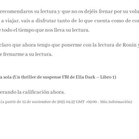
ía de todo lo que sucedía a mi alrededor, como me ha pasad
ue recomendaros su lectura y que no os dejéis frenar po
ntir, vas a viajar, vais a disfrutar tanto de lo que cuenta com
edicarle todo el tiempo que nos lleva su lectura.
laro que ahora tengo que ponerme con la lectura de Ronin y
 frenarme a su lectura.
 sola (Un thriller de suspense FBI de Ella Dark – Libro 1)
rando la calificación ahora.
(a partir de 12 de noviembre de 2025 04:27 GMT +02:00 -
Más información
)