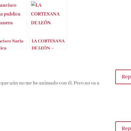
cisco Narla
LA CORTESANA
ica
DE LEÓN –
vanera
FRANCISCO
SEMPERE
Repl
 que aún no me he animado con él. Pero no va a