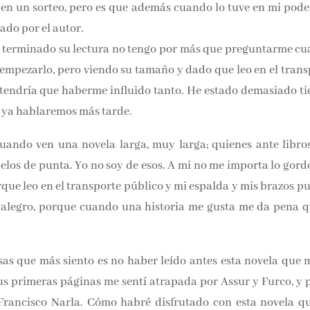
en un sorteo, pero es que además cuando lo tuve en mi poder 
noticias y reseñas directame
ado por el autor.
bandeja de entrada.
terminado su lectura no tengo por más que preguntarme cual
empezarlo, pero viendo su tamaño y dado que leo en el transp
Nombre*
o tendría que haberme influido tanto. He estado demasiado ti
 ya hablaremos más tarde.
Email*
ando ven una novela larga, muy larga; quienes ante libros
pelos de punta. Yo no soy de esos. A mi no me importa lo gordo
Por favor, acepta los
térmi
condiciones de privacidad
porque leo en el transporte público y mi espalda y mis br
 bueno me alegro, porque cuando una historia me gusta me da 
sas que más siento es no haber leído antes esta novela que m
s primeras páginas me sentí atrapada por Assur y Furco, y po
Francisco Narla. Cómo habré disfrutado con esta novela qu