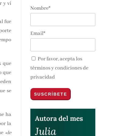
y vi
nte en tu
Nombre*
 fue
orte
Email*
empo
Por favor, acepta los
 que
términos y condiciones de
 que
nos y
privacidad
azos
pena
e ha
r la
e
«le