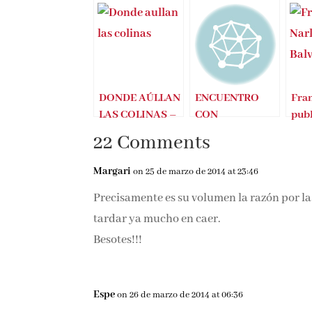
Entradas Relacionadas
DONDE AÚLLAN
ENCUENTRO
Fran
LAS COLINAS –
CON
publ
Francisco Narla
FRANCISCO
Bal
22 Comments
NARLA
Margari
on 25 de marzo de 2014 at 23:46
Precisamente es su volumen la razón por la
tardar ya mucho en caer.
Besotes!!!