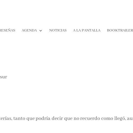
RESEÑAS
AGENDA
NOTICIAS
A LA PANTALLA
BOOKTRAILER
¡Suscríbe
No Te Pie
Nada!
erías, tanto que podría decir que no recuerdo como llegó, au
Únete a nuestra comunidad
de la literatura y recibe las 