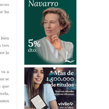
peso
e ha
 muy
 las
ción
va a
 que
 que
ela,
amos