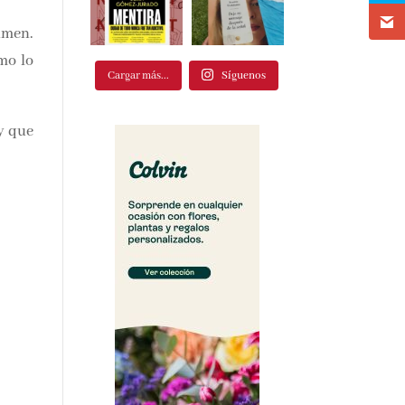
o en
Cargar más...
Síguenos
r su
o de
 que