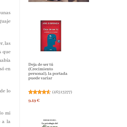
unas
uaje
der,
 que
abía
Deja de ser tú
(Crecimiento
pasó
personal), la portada
puede variar
(
46513277
)
e lo
9,49 €
o mi
a la