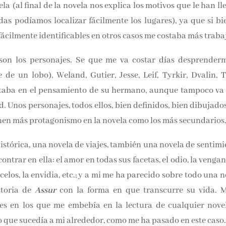
(al final de la novela nos explica los motivos que le han lle
as podíamos localizar fácilmente los lugares), ya que si bie
fácilmente identificables en otros casos me costaba más traba
 son los personajes. Se que me va costar días desprenderm
de un lobo), Weland, Gutier, Jesse, Leif, Tyrkir, Dvalin, Th
taba en el pensamiento de su hermano, aunque tampoco va a
d. Unos personajes, todos ellos, bien definidos, bien dibuja
 los que tienen más protagonismo en la novela como los
la histórica, una novela de viajes, también una novel
vamos a encontrar en ella: el amor en todas sus facetas, el o
 la avaricia, los celos, la envidia, etc.; y a mi me ha parecido s
ser sino la historia de
Assur
con la forma en que transcurr
mpos lectores en los que me embebía en la lectura de cualq