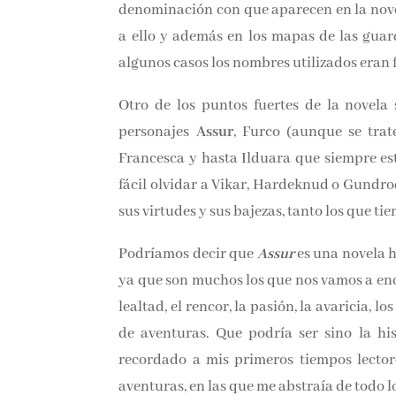
denominación con que aparecen en la novela 
a ello y además en los mapas de las guard
algunos casos los nombres utilizados eran 
Otro de los puntos fuertes de la novela
personajes
Assur
, Furco (aunque se trate 
Francesca y hasta Ilduara que siempre es
fácil olvidar a Vikar, Hardeknud o Gundro
con sus virtudes y sus bajezas, tanto
secundarios.
Podríamos decir que
Assur
es una nove
sentimientos ya que son muchos los que nos 
la venganza, la lealtad, el rencor, la pasión,
todo una novela de aventuras. Que podría 
vida. Me ha recordado a mis primeros tie