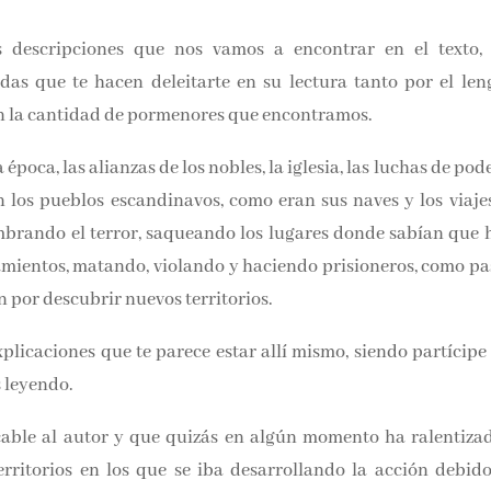
descripciones que nos vamos a encontrar en el texto, 
as que te hacen deleitarte en su lectura tanto por el leng
 en la cantidad de pormenores que encontramos.
época, las alianzas de los nobles, la iglesia, las luchas de po
an los pueblos escandinavos, como eran sus naves y los viajes
brando el terror, saqueando los lugares donde sabían que h
amientos, matando, violando y haciendo prisioneros, como 
 afán por descubrir nuevos territorios.
licaciones que te parece estar allí mismo, siendo partícipe d
s leyendo.
able al autor y que quizás en algún momento ha ralentizad
erritorios en los que se iba desarrollando la acción debido 