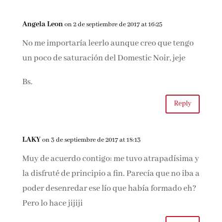
opiniones que he leído son muy dispares y eso
me hizo descartarla…pero te leo y me apetece!
jajaja Así que la dejaré en duda ;)
Besitos
Reply
Angela Leon
on 2 de septiembre de 2017 at 16:25
No me importaría leerlo aunque creo que tengo
un poco de saturación del Domestic Noir, jeje
Bs.
Reply