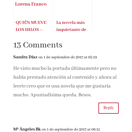
TODOS BUSCAN
EL ÚLTIMO
A NORA ROY –
VERANO DE
LORENA
SILVIA BLANCH
FRANCO
– LORENA
FRANCO
QUIÉN MUEVE
La novela más
LOS HILOS –
inquietante de
LORENA
Lorena Franco
13 Comments
FRANCO
Sandra Díaz
on 1 de septiembre de 2017 at 05:19
He visto mucho la portada últimamente pero
no había prestado atención al contenido y
ahora al leerte creo que es una novela que me