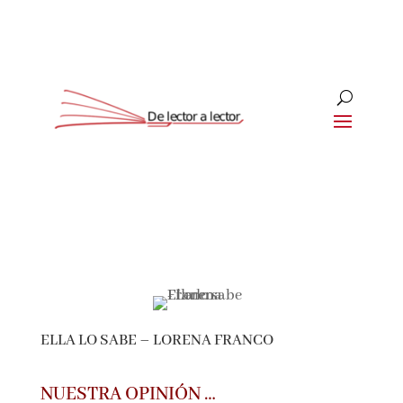
Suscríbete
CLOSE
¡Suscríbete y No Te Pierdas
Nada!
ELLA LO SABE – LORENA FRANCO
Únete a nuestra comunidad de amantes de la
literatura y recibe las últimas noticias y
reseñas directamente en tu bandeja de entrada.
NUESTRA OPINIÓN …