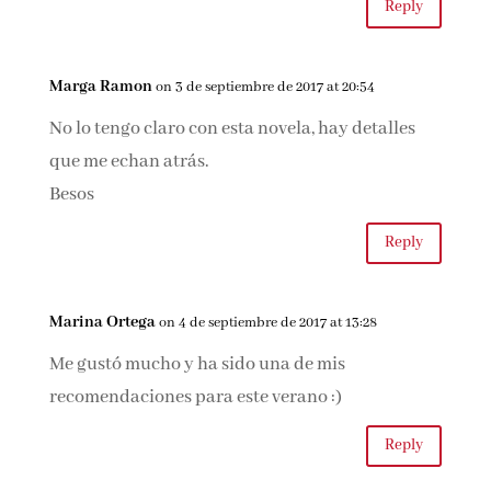
LAKY
on 3 de septiembre de 2017 at 18:13
Muy de acuerdo contigo: me tuvo atrapadísima
y la disfruté de principio a fin. Parecía que no
iba a poder desenredar ese lío que había
formado eh? Pero lo hace jijiji
Reply
Marga Ramon
on 3 de septiembre de 2017 at 20:54
No lo tengo claro con esta novela, hay detalles
que me echan atrás.
Besos
Reply