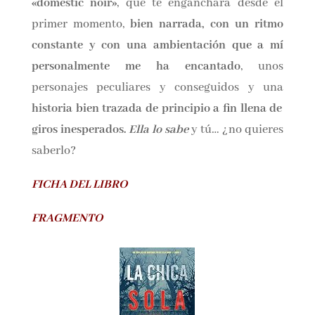
a los amantes de «
La sombra del viento»,
hace
múltiples menciones a esta novela y de sus
frases.
En conclusión, un
thriller psicológico, o
«domestic noir»
, que te enganchará desde el
primer momento,
bien narrada, con un ritmo
constante y con una ambientación que a mí
personalmente me ha encantado
, unos
personajes peculiares y conseguidos y una
historia bien trazada de principio a fin llena de
giros inesperados.
Ella lo sabe
y tú… ¿no
quieres saberlo?
FICHA DEL LIBRO