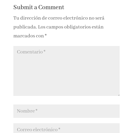
cuando me apetezca un thriller. Saber que el
final te gustó tanto me atrae aun más.
Un beso.
Reply
Submit a Comment
Tu dirección de correo electrónico no será
publicada.
Los campos obligatorios están
marcados con
*