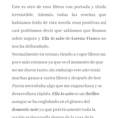
Nombre*
Este es otro de esos libros con portada y título
irresistible. Además, todas las reseñas que
habíamos leído de esta novela eran positivas
Email*
así casi podríamos decir que sabíamos que
íbamos sobre seguro y
Ella lo sabe
de
Lorena
Por favor, acepta los
términos y condiciones
Franco
no nos ha defraudado.
de privacidad
Normalmente en verano, tiendo a coger libros
un poco más extensos ya que es el momento de
que no me duren tanto, sin embargo este año
tenía muchas ganas a varios libros y después
de leer
Patria
necesitaba algo que me
enganchara y se desarrollara rápido.
Ella lo
sabe
es un
thriller
aunque se ha englobado en
el género del
domestic noir
ya que
prácticamente toda la acción se desarrolla