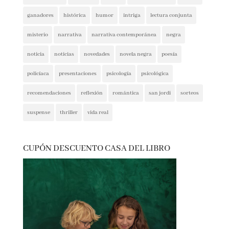
basada en hechos reales
basado en hecho real
blogs
booktrailer
cocina y gastronomía
costumbrista
crítica social
encuentros
entrevista
entrevistas
espionaje
ferias del libro
festivales
ficción
ficción histórica
firmas
ganadores
histórica
humor
intriga
lectura conjunta
misterio
narrativa
narrativa contemporánea
negra
noticia
noticias
novedades
novela negra
poesía
policíaca
presentaciones
psicología
psicológica
recomendaciones
reflexión
romántica
san jordi
sorteos
suspense
thriller
vida real