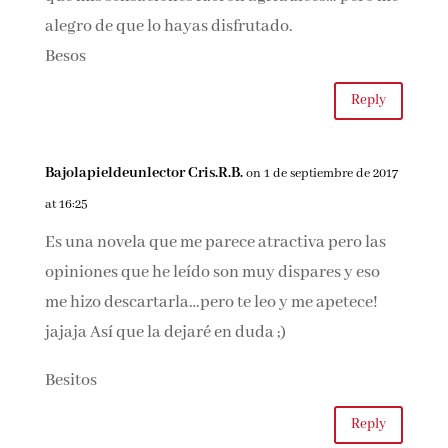
Bueno, yo enganchada sí estuve, y pasé unos
ratos de lectura entretenida, pero también
opino igual sobre algunas casualidades y
además no empaticé con casi ningún
personaje, así que creo que mis sensaciones
fueron agridulces… pero me alegro de que lo
hayas disfrutado.
Besos
Reply
Bajolapieldeunlector Cris.R.B.
on 1 de septiembre de
2017 at 16:25
Es una novela que me parece atractiva pero las