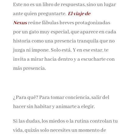
Este no es un libro de respuestas, sino un lugar
Nombre*
ante quien preguntarte.
El viaje de
Nexus
reúne fábulas breves protagonizadas
Email*
por un gato muy especial, que aparece en cada
historia como una presencia tranquila que no
juzga ni impone. Solo está. Y en ese estar, te
Por favor, acepta los
términos y condiciones
de privacidad
invita a mirar hacia dentro y a escucharte con
más presencia.
¿Para qué? Para tomar conciencia, salir del
hacer sin habitar y animarte a elegir.
Si las dudas, los miedos o la rutina controlan tu
vida, quizás solo necesites un momento de