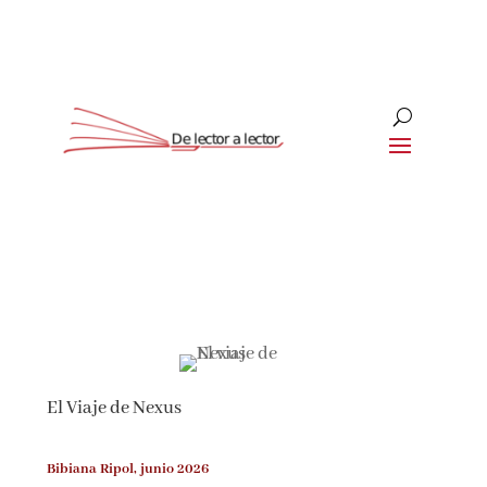
Suscríbete
CLOSE
¡Suscríbete y No Te Pierdas
Nada!
El Viaje de Nexus
Únete a nuestra comunidad de amantes de la
literatura y recibe las últimas noticias y
reseñas directamente en tu bandeja de entrada.
Bibiana Ripol, junio 2026