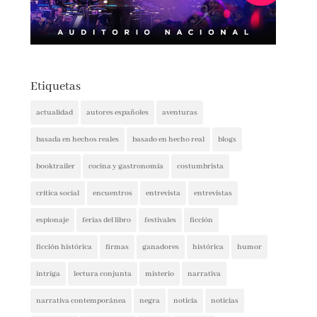
Etiquetas
actualidad
autores españoles
aventuras
basada en hechos reales
basado en hecho real
blogs
booktrailer
cocina y gastronomía
costumbrista
crítica social
encuentros
entrevista
entrevistas
espionaje
ferias del libro
festivales
ficción
ficción histórica
firmas
ganadores
histórica
humor
intriga
lectura conjunta
misterio
narrativa
narrativa contemporánea
negra
noticia
noticias
novedades
novela negra
poesía
policíaca