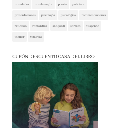
presentaciones
psicología
psicológica
recomendaciones
reflexión
romántica
san jordi
sorteos
suspense
thriller
vida real
CUPÓN DESCUENTO CASA DEL LIBRO