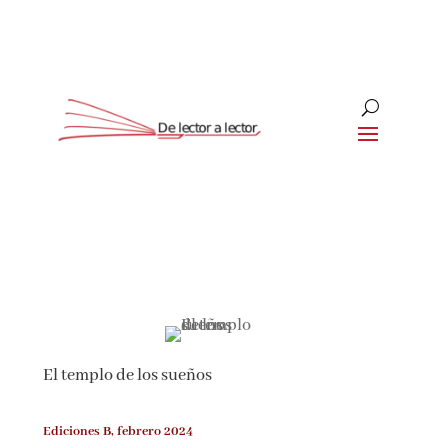
Suscríbete
CLOSE
¡Suscríbete y No Te Pierdas
Nada!
El templo de los sueños
Únete a nuestra comunidad de amantes de la
literatura y recibe las últimas noticias y
reseñas directamente en tu bandeja de entrada.
Ediciones B, febrero 2024