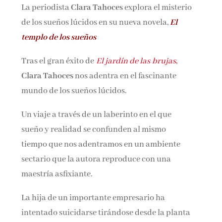
La periodista
Clara Tahoces
explora el misterio
Nombre*
de los sueños lúcidos en su nueva novela,
El
templo de los sueños
Email*
Tras el gran éxito de
El jardín de las
brujas
,
Clara Tahoces
nos adentra en el fascinante
Por favor, acepta los
términos y condiciones
mundo de los sueños lúcidos.
de privacidad
Un viaje a través de un laberinto en el que
sueño y realidad se confunden al mismo
tiempo que nos adentramos en un ambiente
sectario que la autora reproduce con una
maestría asfixiante.
La hija de un importante empresario ha
intentado suicidarse tirándose desde la planta