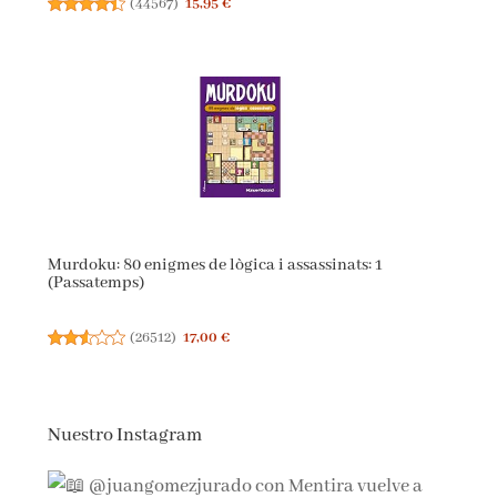
(
44567
)
15,95 €
Murdoku: 80 enigmes de lògica i assassinats: 1
(Passatemps)
(
26512
)
17,00 €
Nuestro Instagram