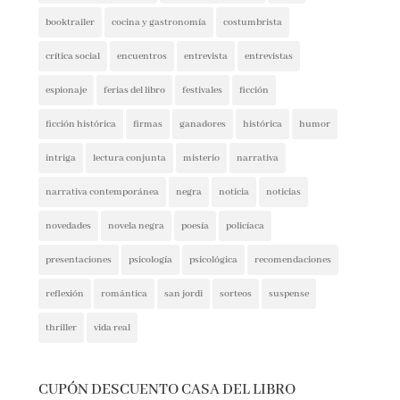
booktrailer
cocina y gastronomía
costumbrista
crítica social
encuentros
entrevista
entrevistas
espionaje
ferias del libro
festivales
ficción
ficción histórica
firmas
ganadores
histórica
humor
intriga
lectura conjunta
misterio
narrativa
narrativa contemporánea
negra
noticia
noticias
novedades
novela negra
poesía
policíaca
presentaciones
psicología
psicológica
recomendaciones
reflexión
romántica
san jordi
sorteos
suspense
thriller
vida real
CUPÓN DESCUENTO CASA DEL LIBRO