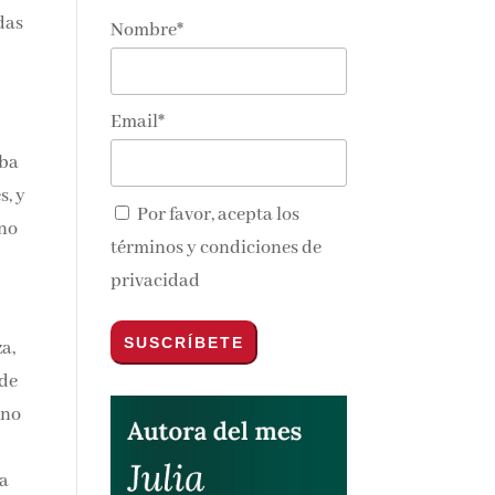
das
Nombre*
nos y
Email*
aba
, y
Por favor, acepta los
 no
términos y condiciones de
privacidad
a,
de
 no
a