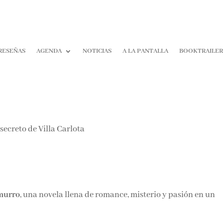
RESEÑAS
AGENDA
NOTICIAS
A LA PANTALLA
BOOKTRAILER
¡Suscríbete y No T
Pierdas Nada!
Únete a nuestra comunidad d
la literatura y recibe las últim
reseñas directamente en tu ba
entrada.
murro
, una novela llena de romance, misterio y pasión en un
Nombre*