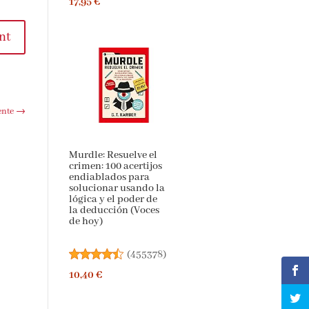
t
te
→
Murdle: Resuelve el
crimen: 100 acertijos
endiablados para
solucionar usando
la lógica y el poder
de la deducción
(Voces de hoy)
(
455378
)
10,40 €