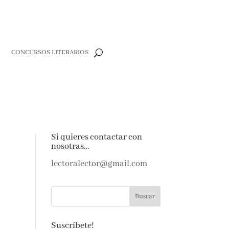
CONCURSOS LITERARIOS
e
Si quieres contactar con
nosotras…
e amantes de
as noticias y
lectoralector@gmail.com
ndeja de
Suscríbete!