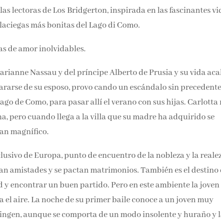
Email*
s lectoras de Los Bridgerton, inspirada en las fascinantes vi
alaciegas más bonitas del Lago di Como.
Por favor, acepta los
térmi
ias de amor inolvidables.
condiciones de privacidad
arianne Nassau y del príncipe Alberto de Prusia y su vida ac
ararse de su esposo, provo cando un escándalo sin precedentes
ago de Como, para pasar allí el verano con sus hijas. Carlotta
a, pero cuando llega a la villa que su madre ha adquirido se
tan magnífico.
clusivo de Europa, punto de encuentro de la nobleza y la realez
an amistades y se pactan matrimonios. También es el destino 
d y encontrar un buen partido. Pero en este ambiente la joven
ta el aire. La noche de su primer baile conoce a un joven muy
ningen, aunque se comporta de un modo insolente y huraño y l