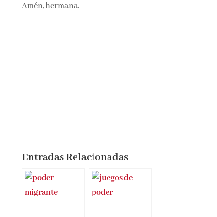
progresar. Lo que hay en torno a ti te influirá
para bien o para mal, así que escoge bien a las
personas con las que compartir tu vida». Amén,
hermana.
Entradas Relacionadas