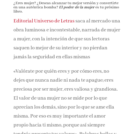
¿Eres mujer? ¿Deseas alcanzar tu mejor versión y
Nombre*
convertirte en una auténtica bomba?
El poder de la mujer
es tu próximo libro.
Editorial Universo de Letras
saca al mercado
Email*
una obra luminosa e incontestable, narrada de
mujer a mujer, con la intención de que sus
lectoras saquen lo mejor de su interior y no
Por favor, acepta los
términos y condiciones
de privacidad
pierdan jamás la seguridad en ellas mismas
«Valórate por quién eres y por cómo eres, no
dejes que nunca nadie ni nada te apague; eres
preciosa por ser mujer, eres valiosa y
grandiosa. El valor de una mujer no se mide
por lo que aprecian los demás, sino por lo que
se ame ella misma. Por eso es muy importante
el amor propio hacia ti mismo, porque así
siempre tendrás presente tus valores».