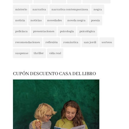
espionaje
ferias del libro
festivales
ficción
ficción histórica
firmas
ganadores
histórica
humor
intriga
lectura conjunta
misterio
narrativa
narrativa contemporánea
negra
noticia
noticias
novedades
novela negra
poesía
policíaca
presentaciones
psicología
psicológica
recomendaciones
reflexión
romántica
san jordi
sorteos
suspense
thriller
vida real
CUPÓN DESCUENTO CASA DEL LIBRO