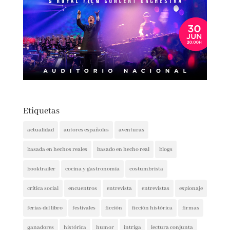
Etiquetas
actualidad
autores españoles
aventuras
basada en hechos reales
basado en hecho real
blogs
booktrailer
cocina y gastronomía
costumbrista
crítica social
encuentros
entrevista
entrevistas