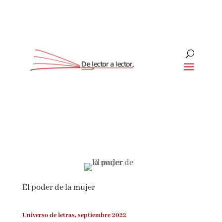
Suscríbete
CLOSE
¡Suscríbete y No Te Pierdas
Nada!
El poder de la mujer
Únete a nuestra comunidad de amantes de la
literatura y recibe las últimas noticias y
reseñas directamente en tu bandeja de entrada.
Universo de letras, septiembre 2022