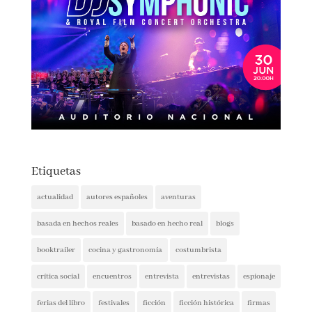
Etiquetas
actualidad
autores españoles
aventuras
basada en hechos reales
basado en hecho real
blogs
booktrailer
cocina y gastronomía
costumbrista
crítica social
encuentros
entrevista
entrevistas