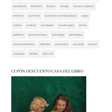
espionaje
ferias del libro
festivales
ficción
ficción histórica
firmas
ganadores
histórica
humor
intriga
lectura conjunta
misterio
narrativa
narrativa contemporánea
negra
noticia
noticias
novedades
novela negra
poesía
policíaca
presentaciones
psicología
psicológica
recomendaciones
reflexión
romántica
san jordi
sorteos
suspense
thriller
vida real
CUPÓN DESCUENTO CASA DEL LIBRO