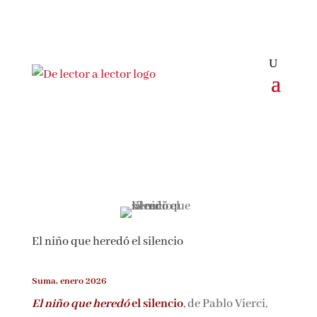
Suscríbete
CLOSE
¡Suscríbete y No Te Pierdas
Nada!
El niño que heredó el silencio
Únete a nuestra comunidad de amantes de la
Suma, enero 2026
literatura y recibe las últimas noticias y
reseñas directamente en tu bandeja de entrada.
El niño que heredó
el silencio
, de Pablo Vierci,