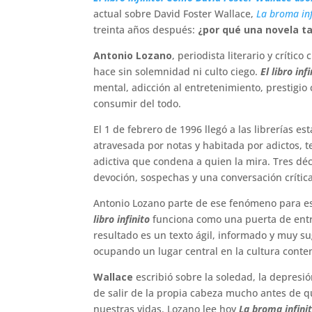
actual sobre David Foster Wallace,
La broma inf
treinta años después:
¿por qué una novela ta
Antonio Lozano
, periodista literario y crític
hace sin solemnidad ni culto ciego.
El libro inf
mental, adicción al entretenimiento, prestigio 
consumir del todo.
El 1 de febrero de 1996 llegó a las librerías 
atravesada por notas y habitada por adictos, te
adictiva que condena a quien la mira. Tres dé
devoción, sospechas y una conversación crític
Antonio Lozano parte de ese fenómeno para es
libro infinito
funciona como una puerta de entra
resultado es un texto ágil, informado y muy 
ocupando un lugar central en la cultura cont
Wallace
escribió sobre la soledad, la depresión
de salir de la propia cabeza mucho antes de que
nuestras vidas. Lozano lee hoy
La broma infini