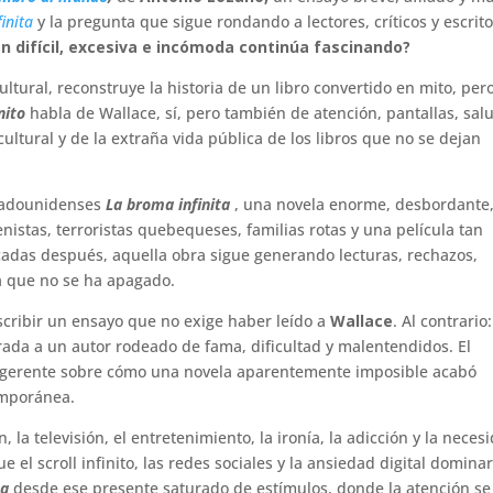
inita
y la pregunta que sigue rondando a lectores, críticos y escrit
n difícil, excesiva e incómoda continúa fascinando?
o cultural, reconstruye la historia de un libro convertido en mito, pero
inito
habla de Wallace, sí, pero también de atención, pantallas, sal
cultural y de la extraña vida pública de los libros que no se dejan
estadounidenses
La broma infinita
, una novela enorme, desbordante
nistas, terroristas quebequeses, familias rotas y una película tan
cadas después, aquella obra sigue generando lecturas, rechazos,
a que no se ha apagado.
cribir un ensayo que no exige haber leído a
Wallace
. Al contrario
da a un autor rodeado de fama, dificultad y malentendidos. El
sugerente sobre cómo una novela aparentemente imposible acabó
emporánea.
, la televisión, el entretenimiento, la ironía, la adicción y la neces
 el scroll infinito, las redes sociales y la ansiedad digital domina
ta
desde ese presente saturado de estímulos, donde la atención se