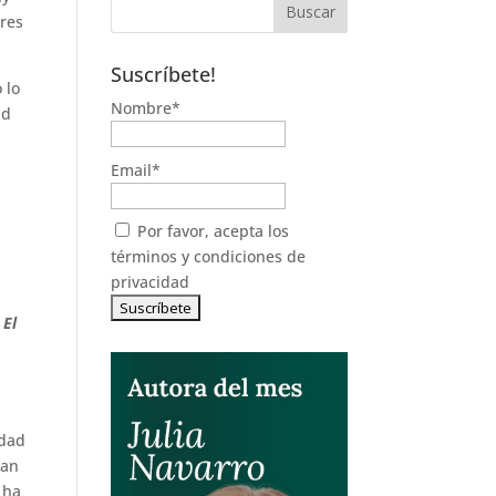
ores
Suscríbete!
 lo
Nombre*
ud
Email*
,
Por favor, acepta los
términos y condiciones de
privacidad
:
El
idad
ran
 ha