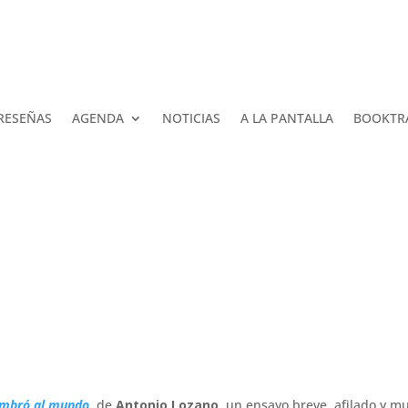
RESEÑAS
AGENDA
NOTICIAS
A LA PANTALLA
BOOKTR
sombró al mundo
,
de
Antonio Lozano,
un ensayo breve, afilado y m