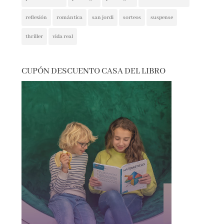
reflexión
romántica
san jordi
sorteos
suspense
thriller
vida real
CUPÓN DESCUENTO CASA DEL LIBRO