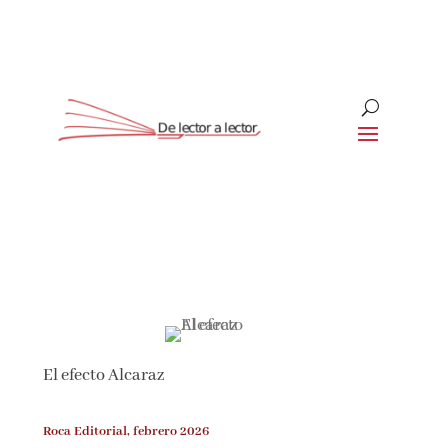
Suscríbete
CLOSE
¡Suscríbete y No Te Pierdas
Nada!
El efecto Alcaraz
Únete a nuestra comunidad de amantes de la
literatura y recibe las últimas noticias y
reseñas directamente en tu bandeja de entrada.
Roca Editorial, febrero 2026