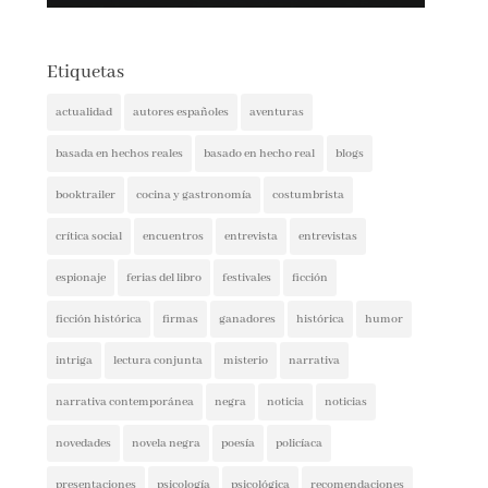
Etiquetas
actualidad
autores españoles
aventuras
basada en hechos reales
basado en hecho real
blogs
booktrailer
cocina y gastronomía
costumbrista
crítica social
encuentros
entrevista
entrevistas
espionaje
ferias del libro
festivales
ficción
ficción histórica
firmas
ganadores
histórica
humor
intriga
lectura conjunta
misterio
narrativa
narrativa contemporánea
negra
noticia
noticias
novedades
novela negra
poesía
policíaca
presentaciones
psicología
psicológica
recomendaciones