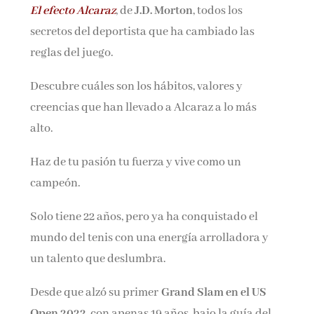
El efecto Alcaraz
, de
J.D. Morton
, todos los
Nombre*
secretos del deportista que ha cambiado las
reglas del juego.
Email*
Descubre cuáles son los hábitos, valores y
creencias que han llevado a Alcaraz a lo más
Por favor, acepta los
términos y condiciones
alto.
de privacidad
Haz de tu pasión tu fuerza y vive como un
campeón.
Solo tiene 22 años, pero ya ha conquistado el
mundo del tenis con una energía arrolladora y
un talento que deslumbra.
Desde que alzó su primer
Grand Slam en el US
Open 2022
, con apenas 19 años, bajo la guía del