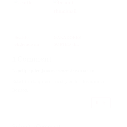
rojo
Sibedottom
Seattle,
GANADORES
eligiendo mi
SORTEO «EL
final de Victoria
ÚLTIMO BAILE»
1 Comment
Bernardo García
La pelipequirroja
on 26 de enero de 2021 at 19:10
Este libro la quiero sí o sí, y en los dos idiomas.
Besitos.
Reply
Submit a Comment