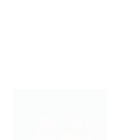
narrativa contemporánea
negra
noticia
noticias
novedades
novela negra
poesía
policíaca
presentaciones
psicología
psicológica
recomendaciones
reflexión
romántica
san jordi
sorteos
suspense
thriller
vida real
CUPÓN DESCUENTO CASA DEL LIBRO