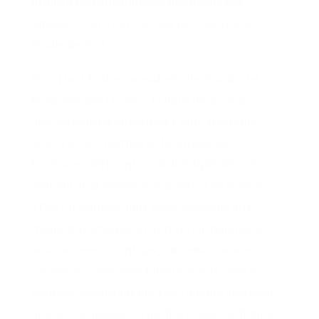
primera película francesa producida por
Amazon y cuyo estreno está pre-visto para
finales de 2021.
Para Lise Chollier, presidenta del jurado del
Renaudot des Lycéens, El baile de las locas es
una obra «llena de matices y muy atrayente
acerca de las internas en la “unidad de
histéricas” del hospi-tal de la Salpêtrière, el
símbolo de la opresión de la mujer en el siglo
XIX». Un contexto muy poco conocido, una
trama muy original, un retrato entrañable de
unas mujeres complejas y un tema que nos
conmueve como seres humanos: éstas son las
virtudes destacadas por Lise Chollier acerca de
una ficción basada en hechos reales. Un himno