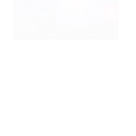
Etiquetas
actualidad
autores españoles
aventuras
basada en hechos reales
basado en hecho real
blogs
booktrailer
cocina y gastronomía
costumbrista
crítica social
encuentros
entrevista
entrevistas
espionaje
ferias del libro
festivales
ficción
ficción histórica
firmas
ganadores
histórica
humor
intriga
lectura conjunta
misterio
narrativa