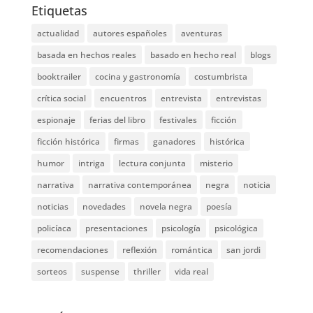
Etiquetas
actualidad
autores españoles
aventuras
basada en hechos reales
basado en hecho real
blogs
booktrailer
cocina y gastronomía
costumbrista
crítica social
encuentros
entrevista
entrevistas
espionaje
ferias del libro
festivales
ficción
ficción histórica
firmas
ganadores
histórica
humor
intriga
lectura conjunta
misterio
narrativa
narrativa contemporánea
negra
noticia
noticias
novedades
novela negra
poesía
policíaca
presentaciones
psicología
psicológica
recomendaciones
reflexión
romántica
san jordi
sorteos
suspense
thriller
vida real