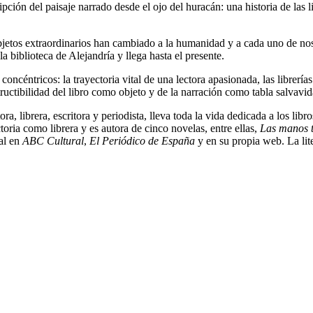
ción del paisaje narrado desde el ojo del huracán: una historia de las lib
 objetos extraordinarios han cambiado a la humanidad y a cada uno de nos
la biblioteca de Alejandría y llega hasta el presente.
concéntricos: la trayectoria vital de una lectora apasionada, las librerí
tructibilidad del libro como objeto y de la narración como tabla salvavid
a, librera, escritora y periodista, lleva toda la vida dedicada a los libr
ria como librera y es autora de cinco novelas, entre ellas,
Las manos 
al en
ABC Cultural
,
El Periódico
de España
y en su propia web. La lite