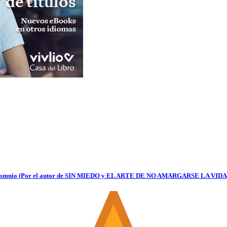
insomnio (Por el autor de SIN MIEDO y EL ARTE DE NO AMARGARSE LA VIDA) 