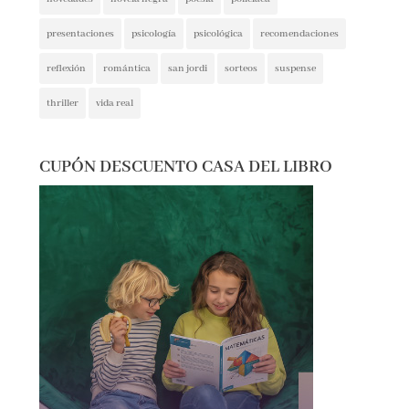
presentaciones
psicología
psicológica
recomendaciones
reflexión
romántica
san jordi
sorteos
suspense
thriller
vida real
CUPÓN DESCUENTO CASA DEL LIBRO