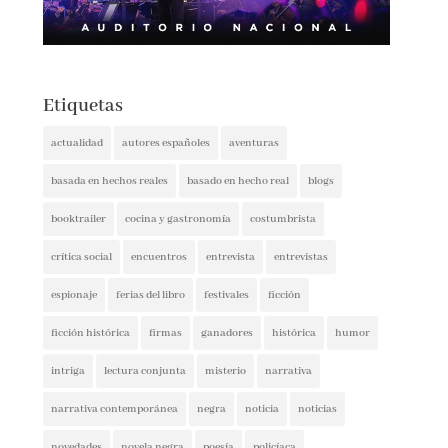
Etiquetas
actualidad
autores españoles
aventuras
basada en hechos reales
basado en hecho real
blogs
booktrailer
cocina y gastronomía
costumbrista
crítica social
encuentros
entrevista
entrevistas
espionaje
ferias del libro
festivales
ficción
ficción histórica
firmas
ganadores
histórica
humor
intriga
lectura conjunta
misterio
narrativa
narrativa contemporánea
negra
noticia
noticias
novedades
novela negra
poesía
policíaca