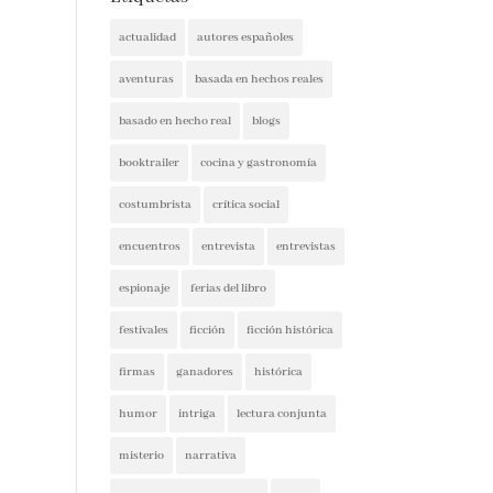
actualidad
autores españoles
aventuras
basada en hechos reales
basado en hecho real
blogs
booktrailer
cocina y gastronomía
costumbrista
crítica social
encuentros
entrevista
entrevistas
espionaje
ferias del libro
festivales
ficción
ficción histórica
firmas
ganadores
histórica
humor
intriga
lectura conjunta
misterio
narrativa