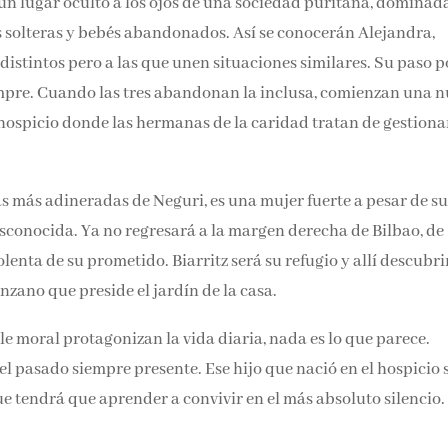
 un lugar oculto a los ojos de una sociedad puritana, dominad
Email*
adres solteras y bebés abandonados. Así se conocerán Alejand
distintos pero a las que unen situaciones similares. Su paso p
Por favor, acepta los
térmi
siempre. Cuando las tres abandonan la inclusa, comienzan una
condiciones de privacidad
en un hospicio donde las hermanas de la caridad tratan de
uedan allí.
as más adineradas de Neguri, es una mujer fuerte a pesar de su
sconocida. Ya no regresará a la margen derecha de Bilbao, de
enta de su prometido. Biarritz será su refugio y allí descubri
nzano que preside el jardín de la casa.
e moral protagonizan la vida diaria, nada es lo que parece.
l pasado siempre presente. Ese hijo que nació en el hospicio 
e tendrá que aprender a convivir en el más absoluto silencio.