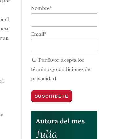
a
Nombre*
ra,
or
nos y
Email*
Por favor, acepta los
términos y condiciones de
privacidad
rá
se