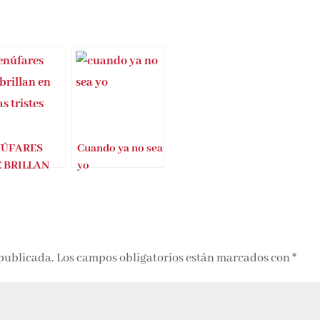
ÚFARES
Cuando ya no sea
 BRILLAN
yo
AGUAS
STES –
BARA GIL
 publicada.
Los campos obligatorios están marcados con
*