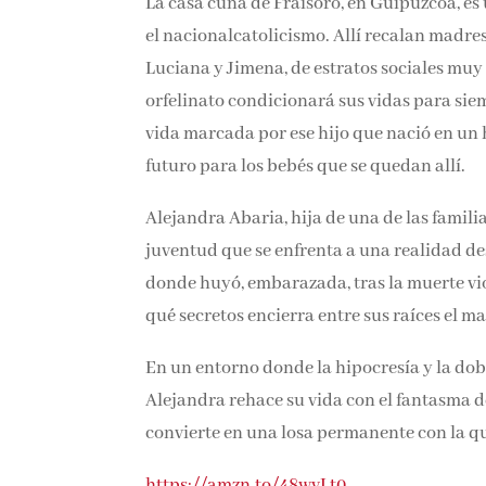
La casa cuna de Fraisoro, en Guipúzcoa, es
por el nacionalcatolicismo. Allí recalan m
Luciana y Jimena, de estratos sociales muy 
el orfelinato condicionará sus vidas para 
nueva vida marcada por ese hijo que nació 
gestionar un futuro para los bebés que se q
Alejandra Abaria, hija de una de las famili
juventud que se enfrenta a una realidad de
donde huyó, embarazada, tras la muerte viol
qué secretos encierra entre sus raíces el ma
En un entorno donde la hipocresía y la dobl
Alejandra rehace su vida con el fantasma de
convierte en una losa permanente con la qu
https://amzn.to/48wvLt0