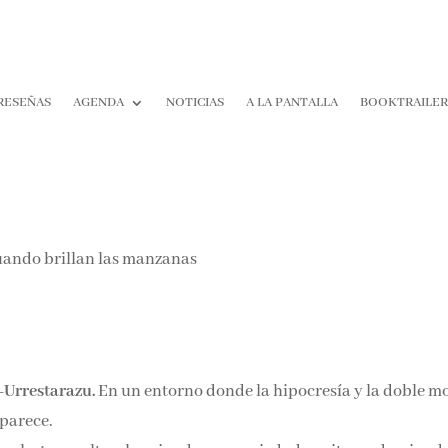
RESEÑAS
AGENDA
NOTICIAS
A LA PANTALLA
BOOKTRAILER
¡Suscríbete y No T
Pierdas Nada!
Únete a nuestra comunidad d
la literatura y recibe las últim
reseñas directamente en tu ba
entrada.
-Urrestarazu.
En un entorno donde la hipocresía y la doble m
Nombre*
 parece.