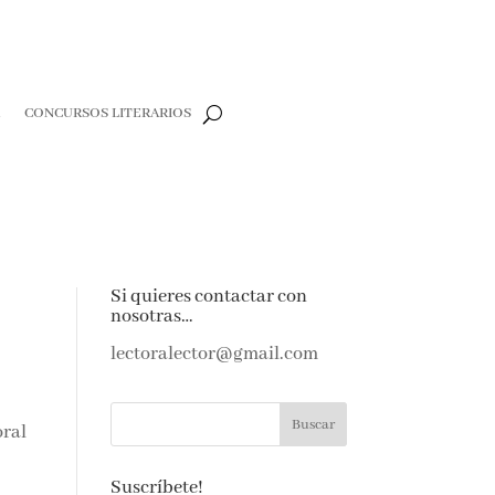
CONCURSOS LITERARIOS
e
Si quieres contactar con
nosotras…
e amantes de
as noticias y
lectoralector@gmail.com
ndeja de
oral
Suscríbete!