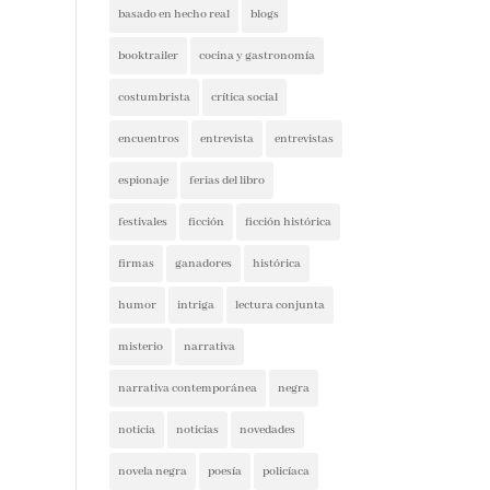
basado en hecho real
blogs
booktrailer
cocina y gastronomía
costumbrista
crítica social
encuentros
entrevista
entrevistas
espionaje
ferias del libro
festivales
ficción
ficción histórica
firmas
ganadores
histórica
humor
intriga
lectura conjunta
misterio
narrativa
narrativa contemporánea
negra
noticia
noticias
novedades