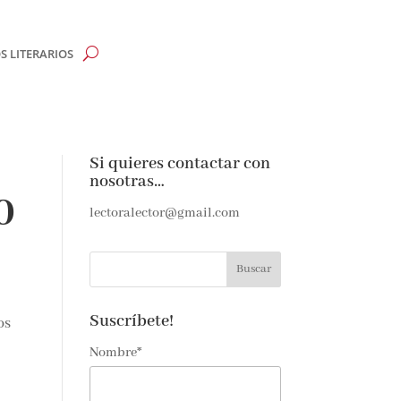
 LITERARIOS
CLOSE
Si quieres contactar con
nosotras…
ete
0
lectoralector@gmail.com
Suscríbete!
os
Nombre*