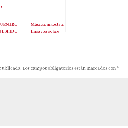
UENTRO
Música, maestra.
 ESPIDO
Ensayos sobre
IRE (La
música y mujeres
oria de la
escritos por
r en 100
mujeres
tos)
 publicada.
Los campos obligatorios están marcados con
*