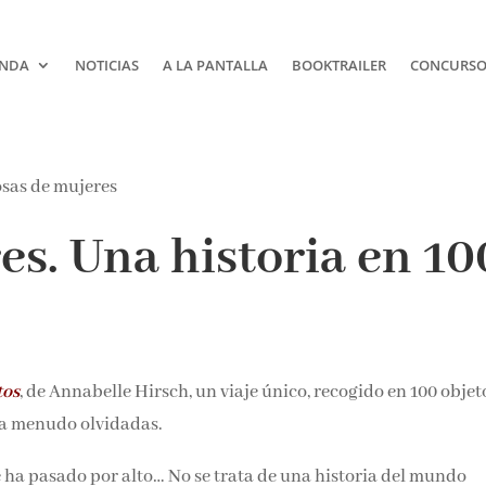
NDA
NOTICIAS
A LA PANTALLA
BOOKTRAILER
CONCURSOS
¡Suscríb
es. Una historia en 10
y No Te
Pierdas
tos
, de Annabelle Hirsch, un viaje único, recogido en 100 objet
Nada!
 a menudo olvidadas.
e ha pasado por alto… No se trata de una historia del mundo