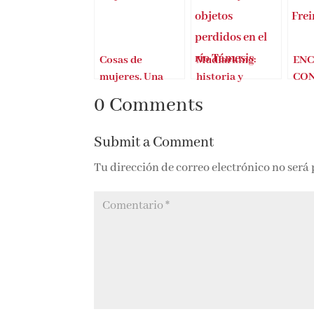
Cosas de
Mudlarking:
ENC
mujeres. Una
historia y
CON
historia en 100
objetos perdidos
FRE
0 Comments
objetos
en el río Támesis
hist
muje
Submit a Comment
obje
Tu dirección de correo electrónico no será