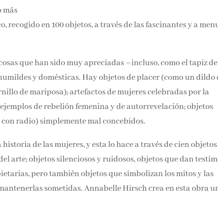
o más
Únete a nuestra comunidad 
o, recogido en 100 objetos, a través de las fascinantes y a me
de la literatura y recibe las ú
noticias y reseñas directame
bandeja de entrada.
 cosas que han sido muy apreciadas –incluso, como el tapiz de
humildes y domésticas. Hay objetos de placer (como un dildo 
Nombre*
rnillo de mariposa); artefactos de mujeres celebradas por la
 ejemplos de rebelión femenina y de autorrevelación; objetos
Email*
e con radio) simplemente mal concebidos.
istoria de las mujeres, y esta lo hace a través de cien objetos
Por favor, acepta los
térmi
condiciones de privacidad
a, del arte; objetos silenciosos y ruidosos, objetos que dan
 de sus propietarias, pero también objetos que simbolizan los
izado para mantenerlas sometidas. Annabelle Hirsch crea en e
o.