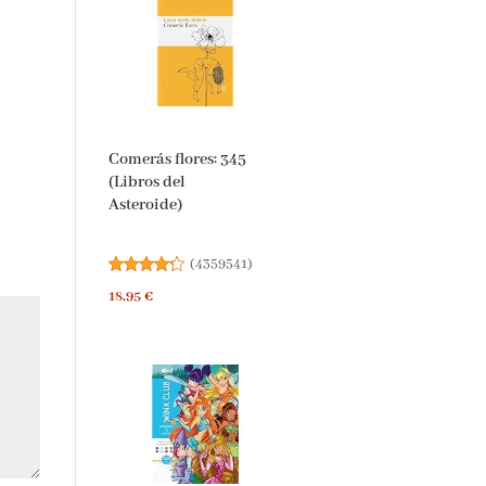
Comerás flores: 345
(Libros del
Asteroide)
(
4359541
)
18,95 €