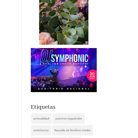
Etiquetas
actualidad
autores españoles
aventuras
basada en hechos reales