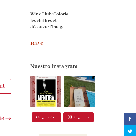
Winx Club: Colorie
les chiffres et
découvre l'image !
14,95 €
Nuestro Instagram
t
Cargar más...
Síguenos
e
→