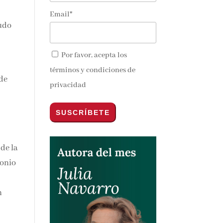
de amantes
Email*
nudo
ltimas
nte en tu
Por favor, acepta los
términos y condiciones de
de
privacidad
 de
nos y
sta