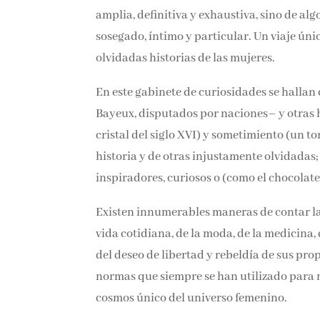
amplia, definitiva y exhaustiva, sino de alg
sosegado, íntimo y particular. Un viaje únic
olvidadas historias de las mujeres.
En este gabinete de curiosidades se hallan
Bayeux, disputados por naciones– y otras 
cristal del siglo XVI) y sometimiento (un to
historia y de otras injustamente olvidadas;
inspiradores, curiosos o (como el chocolat
Existen innumerables maneras de contar la h
la vida cotidiana, de la moda, de la medicin
testimonio del deseo de libertad y rebeldía
mitos y las normas que siempre se han util
obra un cosmos único del universo femenin