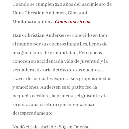
Cuando se cumplen 220 años del nacimiento de
Nombre*
Hans Christian Andersen,
Giovanni
Montanaro
publica
Como una sirena
.
Email*
Hans Christian Andersen
es conocido en todo
el mundo por sus cuentos infantiles, llenos de
Por favor, acepta los
términos y condiciones
imaginación y de profundidad. Pero pocos
de privacidad
conocen su accidentada vida de juventud y la
verdadera historia detrás de esos cuentos, a
través de los cuáles expresa sus propios miedos
y emociones. Andersen es el patito feo, la
pequeña cerillera, la princesa, el guisante y la
sirenita, una criatura que intenta amar
desesperadamente.
Nació el 2 de abril de 1805 en Odense,