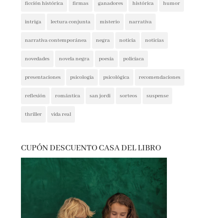
intriga
lectura conjunta
misterio
narrativa
narrativa contemporánea
negra
noticia
noticias
novedades
novela negra
poesía
policíaca
presentaciones
psicología
psicológica
recomendaciones
reflexión
romántica
san jordi
sorteos
suspense
thriller
vida real
CUPÓN DESCUENTO CASA DEL LIBRO