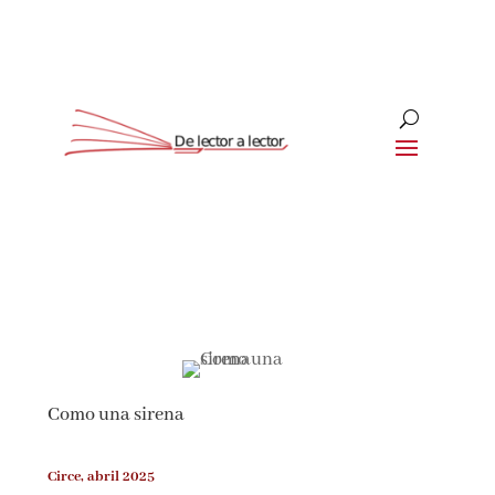
Suscríbete
CLOSE
¡Suscríbete y No Te Pierdas
Nada!
Como una sirena
Únete a nuestra comunidad de amantes de la
literatura y recibe las últimas noticias y
reseñas directamente en tu bandeja de entrada.
Circe, abril 2025