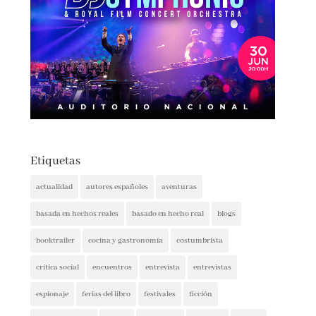
Etiquetas
actualidad
autores españoles
aventuras
basada en hechos reales
basado en hecho real
blogs
booktrailer
cocina y gastronomía
costumbrista
crítica social
encuentros
entrevista
entrevistas
espionaje
ferias del libro
festivales
ficción
ficción histórica
firmas
ganadores
histórica
humor