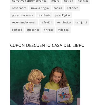
narrativa contemporánea
negra
noticia
noticias
novedades
novela negra
poesía
policíaca
presentaciones
psicología
psicológica
recomendaciones
reflexión
romántica
san jordi
sorteos
suspense
thriller
vida real
CUPÓN DESCUENTO CASA DEL LIBRO