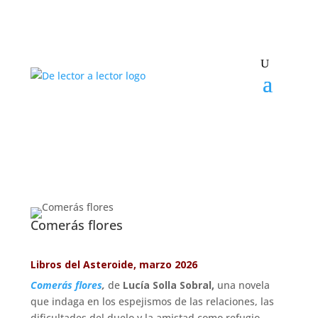
¡Suscríbete y No Te
Pierdas Nada!
Únete a nuestra comunidad de amantes
de la literatura y recibe las últimas
Comerás flores
noticias y reseñas directamente en tu
bandeja de entrada.
Libros del Asteroide, marzo 2026
Comerás flores
,
de
Lucía Solla Sobral,
una novela
Nombre*
que indaga en los espejismos de las relaciones, las
dificultades del duelo y la amistad como refugio.