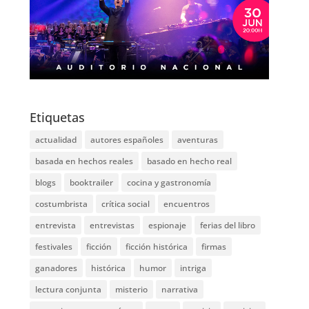
Etiquetas
actualidad
autores españoles
aventuras
basada en hechos reales
basado en hecho real
blogs
booktrailer
cocina y gastronomía
costumbrista
crítica social
encuentros
entrevista
entrevistas
espionaje
ferias del libro
festivales
ficción
ficción histórica
firmas
ganadores
histórica
humor
intriga
lectura conjunta
misterio
narrativa