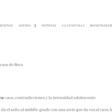
RESEÑAS
AGENDA
NOTICIAS
A LA PANTALLA
BOOKTRAILE
ca
: caos, contradicciones y la intensidad adolescente.
 da el salto al middle-grade con una serie que da voz al caos, l