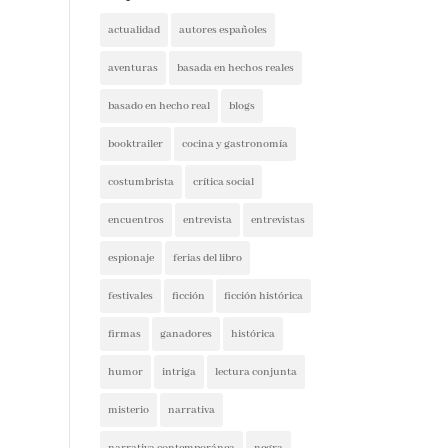
actualidad
autores españoles
aventuras
basada en hechos reales
basado en hecho real
blogs
booktrailer
cocina y gastronomía
costumbrista
crítica social
encuentros
entrevista
entrevistas
espionaje
ferias del libro
festivales
ficción
ficción histórica
firmas
ganadores
histórica
humor
intriga
lectura conjunta
misterio
narrativa
narrativa contemporánea
negra