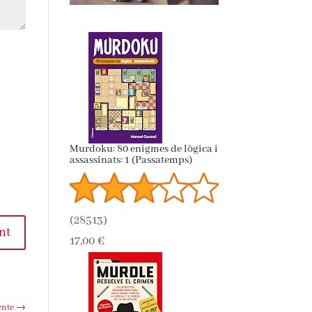
Murdoku: 80 enigmes de lògica i
assassinats: 1 (Passatemps)
(
28513
)
nt
17,00 €
ente
→