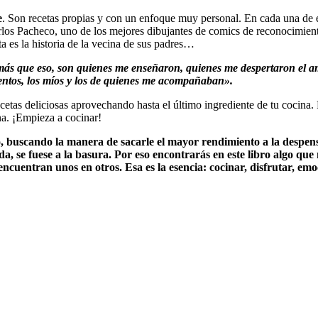
e
. Son recetas propias y con un enfoque muy personal. En cada una de 
rlos Pacheco, uno de los mejores dibujantes de comics de reconocimient
a es la historia de la vecina de sus padres…
 que eso, son quienes me enseñaron, quienes me despertaron el amor 
entos, los míos y los de quienes me acompañaban».
ecetas deliciosas aprovechando hasta el último ingrediente de tu cocina
na. ¡Empieza a cocinar!
o, buscando la manera de sacarle el mayor rendimiento a la despen
 se fuese a la basura. Por eso encontrarás en este libro algo que 
cuentran unos en otros. Esa es la esencia: cocinar, disfrutar, emo