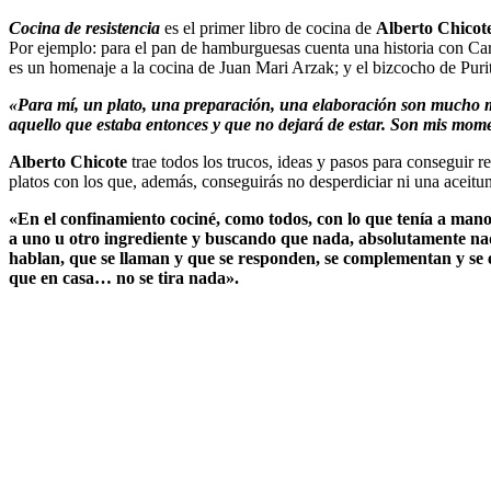
Cocina de resistencia
es el primer libro de cocina de
Alberto Chicot
Por ejemplo: para el pan de hamburguesas cuenta una historia con Ca
es un homenaje a la cocina de Juan Mari Arzak; y el bizcocho de Purit
«Para mí, un plato, una preparación, una elaboración son mucho más
aquello que estaba entonces y que no dejará de estar. Son mis mom
Alberto Chicote
trae todos los trucos, ideas y pasos para conseguir r
platos con los que, además, conseguirás no desperdiciar ni una aceitu
«En el confinamiento cociné, como todos, con lo que tenía a man
a uno u otro ingrediente y buscando que nada, absolutamente nada,
hablan, que se llaman y que se responden, se complementan y se en
que en casa… no se tira nada».