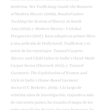
moderna:
Sex Trafficking: Inside the Business
of Modern Slavery
(2009);
Bonded Labor:
Tackling the System of Slavery in South
Asia
(2012); y
Modern Slavery: A Global
Perspective
(2017). Kara adaptó su primer libro
a una película de Hollywood,
Trafficked
, y es
autor de los reportajes:
Tainted Carpets:
Slavery and Child Labor in India’s Hand-Made
Carpet Sector
(Harvard, 2014), y
Tainted
Garments: The Exploitation of Women and
Girls in India’s Home-Based Garment
Sector
(UC Berkeley, 2019). A lo largo de
veintiún años de investigación, viajando a más
de cincuenta países, ha trazado el mapa de las
redes mundiales de trata de seres humanos, ha