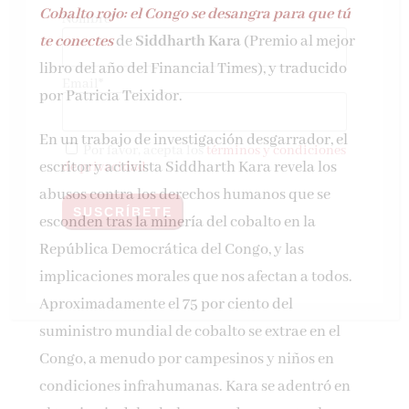
Cobalto rojo: el Congo se desangra para que tú
Nombre*
te conectes
de
Siddharth Kara
(Premio al mejor
libro del año del Financial Times), y traducido
Email*
por Patricia Teixidor.
En un trabajo de investigación desgarrador, el
Por favor, acepta los
términos y condiciones
escritor y activista Siddharth Kara revela los
de privacidad
abusos contra los derechos humanos que se
esconden tras la minería del cobalto en la
República Democrática del Congo, y las
implicaciones morales que nos afectan a todos.
Aproximadamente el 75 por ciento del
suministro mundial de cobalto se extrae en el
Congo, a menudo por campesinos y niños en
condiciones infrahumanas. Kara se adentró en