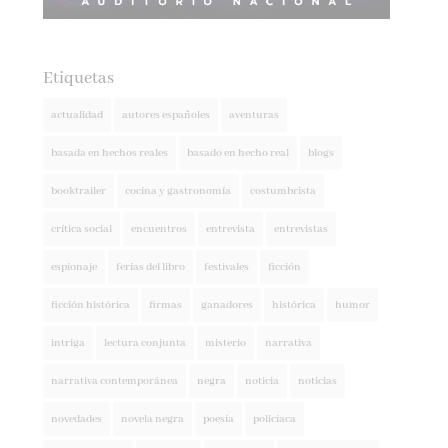
Etiquetas
actualidad
autores españoles
aventuras
basada en hechos reales
basado en hecho real
blogs
booktrailer
cocina y gastronomía
costumbrista
crítica social
encuentros
entrevista
entrevistas
espionaje
ferias del libro
festivales
ficción
ficción histórica
firmas
ganadores
histórica
humor
intriga
lectura conjunta
misterio
narrativa
narrativa contemporánea
negra
noticia
noticias
novedades
novela negra
poesía
policíaca
presentaciones
psicología
psicológica
recomendaciones