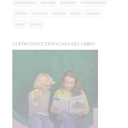
reflexión
romántica
san jordi
sorteos
suspense
thriller
vida real
CUPÓN DESCUENTO CASA DEL LIBRO