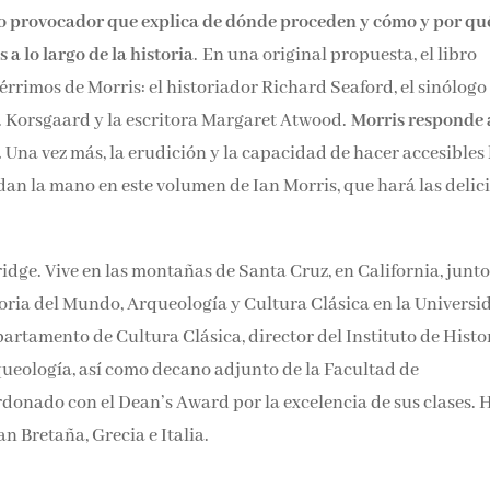
ro provocador que explica de dónde proceden y cómo y por qu
a lo largo de la historia
. En una original propuesta, el libro
cérrimos de Morris: el historiador Richard Seaford, el sinólogo
M. Korsgaard y la escritora Margaret Atwood.
Morris responde 
.
Una vez más, la erudición y la capacidad de hacer accesibles 
dan la mano en este volumen de Ian Morris, que hará las delic
idge. Vive en las montañas de Santa Cruz, en California, junto
storia del Mundo, Arqueología y Cultura Clásica en la Universi
artamento de Cultura Clásica, director del Instituto de Histo
rqueología, así como decano adjunto de la Facultad de
donado con el Dean’s Award por la excelencia de sus clases. 
n Bretaña, Grecia e Italia.