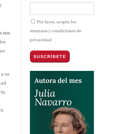
é
Por favor, acepta los
términos y condiciones de
a sus
privacidad
los
ias
 a su
dad
ria
Ha