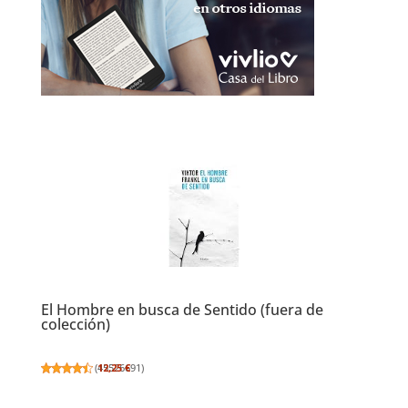
El Hombre en busca de Sentido (fuera de
colección)
(
12,25 €
45526691
)