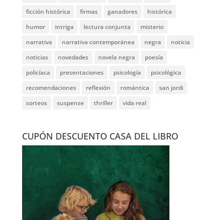
ficción histórica
firmas
ganadores
histórica
humor
intriga
lectura conjunta
misterio
narrativa
narrativa contemporánea
negra
noticia
noticias
novedades
novela negra
poesía
policíaca
presentaciones
psicología
psicológica
recomendaciones
reflexión
romántica
san jordi
sorteos
suspense
thriller
vida real
CUPÓN DESCUENTO CASA DEL LIBRO