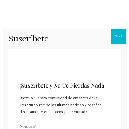
Suscríbete
CLOSE
Best Friends
¡Suscríbete y No Te Pierdas Nada!
Forever de Ana
Únete a nuestra comunidad de amantes de la
Punset
literatura y recibe las últimas noticias y reseñas
directamente en tu bandeja de entrada.
Montena, febrero 2020
Best Friends Forever
la historia de dos chicas
Nombre*