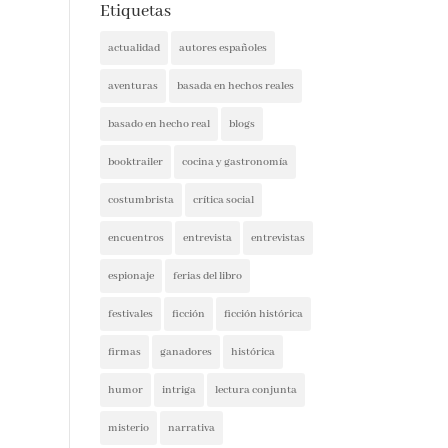
Etiquetas
actualidad
autores españoles
aventuras
basada en hechos reales
basado en hecho real
blogs
booktrailer
cocina y gastronomía
costumbrista
crítica social
encuentros
entrevista
entrevistas
espionaje
ferias del libro
festivales
ficción
ficción histórica
firmas
ganadores
histórica
humor
intriga
lectura conjunta
misterio
narrativa