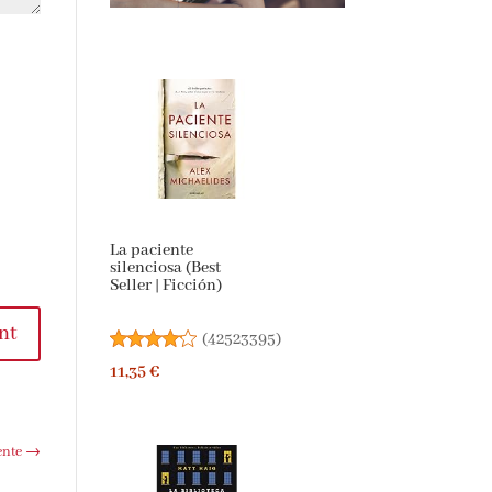
La paciente
silenciosa (Best
Seller | Ficción)
nt
(
42523395
)
11,35 €
ente
→