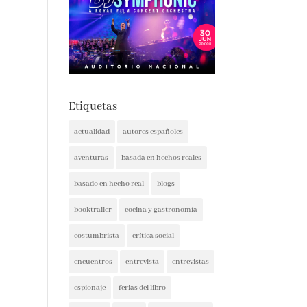
Etiquetas
actualidad
autores españoles
aventuras
basada en hechos reales
basado en hecho real
blogs
booktrailer
cocina y gastronomía
costumbrista
crítica social
encuentros
entrevista
entrevistas
espionaje
ferias del libro
festivales
ficción