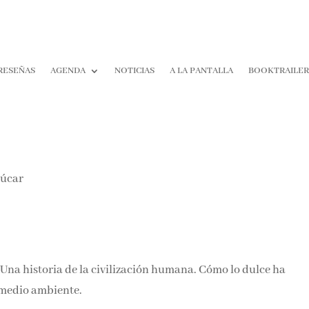
RESEÑAS
AGENDA
NOTICIAS
A LA PANTALLA
BOOKTRAILER
¡Suscríbete y No T
Pierdas Nada!
Únete a nuestra comunidad d
la literatura y recibe las últim
reseñas directamente en tu ba
entrada.
 Una historia de la civilización humana. Cómo lo dulce ha
Nombre*
 medio ambiente.