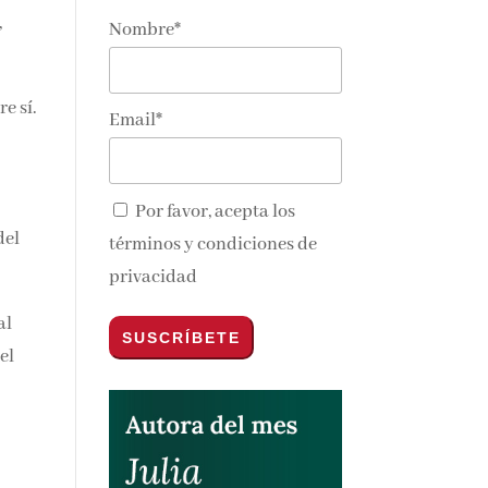
,
Nombre*
nos y
re
Email*
Por favor, acepta los
del
términos y condiciones de
privacidad
al
el