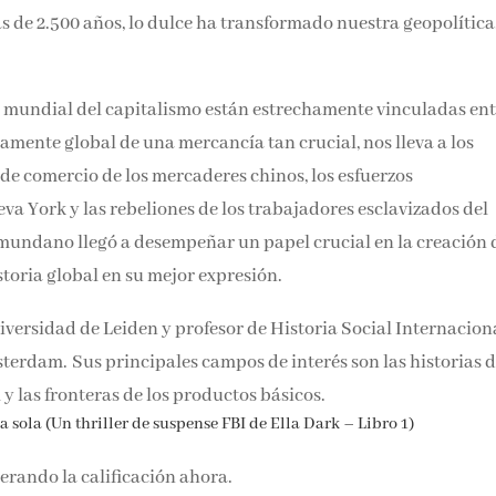
Email*
s de 2.500 años, lo dulce ha transformado nuestra geopolítica
Por favor, acepta los
térmi
ia mundial del capitalismo están estrechamente vinculadas ent
condiciones de privacidad
eramente global de una mercancía tan crucial, nos lleva a los
de comercio de los mercaderes chinos, los esfuerzos
va York y las rebeliones de los trabajadores esclavizados del
mundano llegó a desempeñar un papel crucial en la creación 
toria global en su mejor expresión.
iversidad de Leiden y profesor de Historia Social Internacion
erdam. Sus principales campos de interés son las historias d
y las fronteras de los productos básicos.
 sola (Un thriller de suspense FBI de Ella Dark – Libro 1)
rando la calificación ahora.