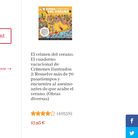
t
El crimen del
verano. El cuaderno
vacacional de
Crímenes ilustrados
te
→
2: Resuelve más de 70
pasatiempos y
encuentra al asesino
antes de que acabe
el verano. (Obras
diversas)
(
40558
)
17,95 €