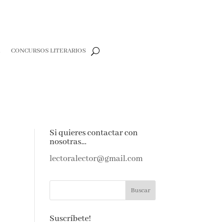
CONCURSOS LITERARIOS
CLOSE
e
Si quieres contactar con
nosotras…
e amantes de
as noticias y
lectoralector@gmail.com
ndeja de
Suscríbete!