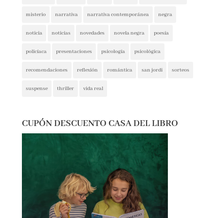
narrativa contemporánea
negra
noticia
noticias
novedades
novela negra
poesía
policíaca
presentaciones
psicología
psicológica
recomendaciones
reflexión
romántica
san jordi
sorteos
suspense
thriller
vida real
CUPÓN DESCUENTO CASA DEL LIBRO