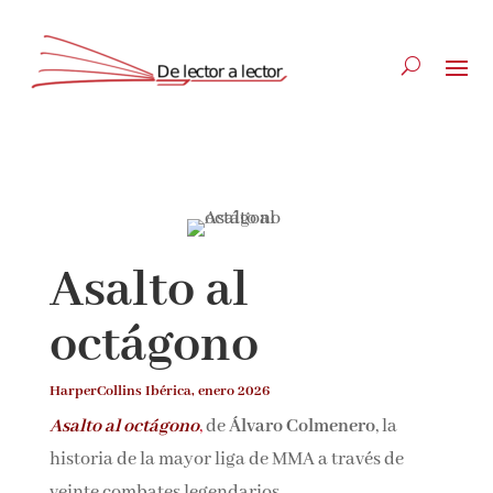
Suscríbete
CLOSE
Asalto al
¡Suscríbete y No Te Pierdas
octágono
Nada!
HarperCollins Ibérica, enero 2026
Únete a nuestra comunidad de amantes de la
Asalto al octágono
,
de
Álvaro Colmenero
, la
literatura y recibe las últimas noticias y
historia de la mayor liga de MMA a través de
reseñas directamente en tu bandeja de entrada.
veinte combates legendarios.