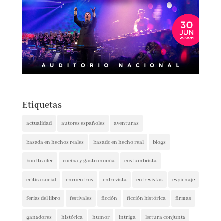
Etiquetas
actualidad
autores españoles
aventuras
basada en hechos reales
basado en hecho real
blogs
booktrailer
cocina y gastronomía
costumbrista
crítica social
encuentros
entrevista
entrevistas
espionaje
ferias del libro
festivales
ficción
ficción histórica
firmas
ganadores
histórica
humor
intriga
lectura conjunta
misterio
narrativa