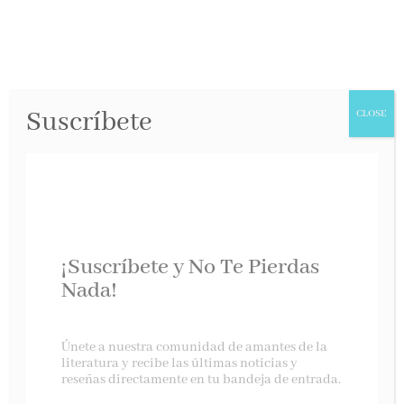
Suscríbete
CLOSE
Apreciada
¡Suscríbete y No Te Pierdas
señora Christie
Nada!
Destino, enero 2025
Únete a nuestra comunidad de amantes de la
Nuria Pradas
vuelve con
Apreciada señora
literatura y recibe las últimas noticias y
Christie
. Cuando los secretos del pasado se
reseñas directamente en tu bandeja de entrada.
encuentran en una librería llena de intrigas