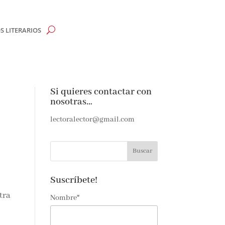
 LITERARIOS
Si quieres contactar con
nosotras…
e
lectoralector@gmail.com
e amantes de
as noticias y
ndeja de
Suscríbete!
tra
Nombre*