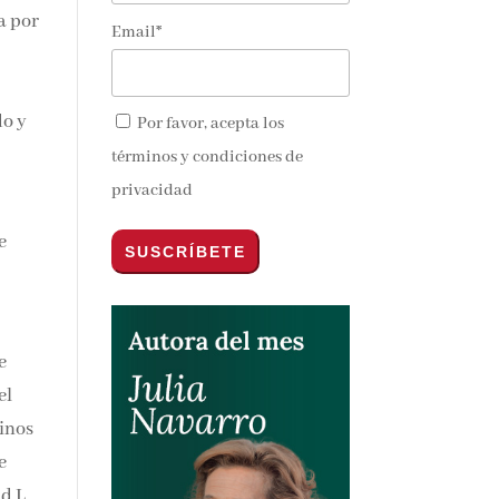
a
Email*
nos y
do y
Por favor, acepta los
términos y condiciones de
privacidad
e
e
el
O;