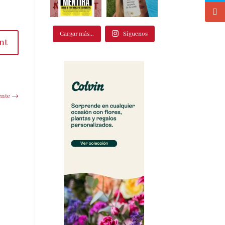
Cargar más...
Síguenos
t
te
→