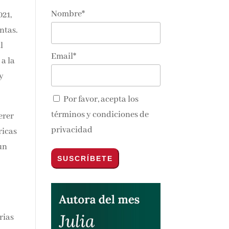
Nombre*
021,
nos y
Email*
l
 a
as y
Por favor, acepta los
términos y condiciones de
privacidad
erer