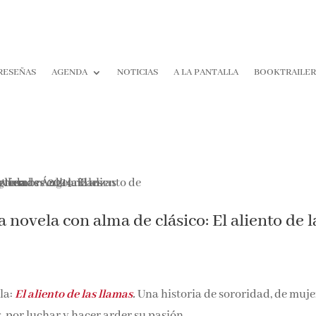
RESEÑAS
AGENDA
NOTICIAS
A LA PANTALLA
BOOKTRAILER
¡Suscríbete y No T
Pierdas Nada!
Únete a nuestra comunidad d
novela con alma de clásico: El aliento de l
la literatura y recibe las últim
reseñas directamente en tu ba
entrada.
Nombre*
la:
El aliento de las llamas
.
Una historia de sororidad, de muje
, por luchar y hacer arder su pasión