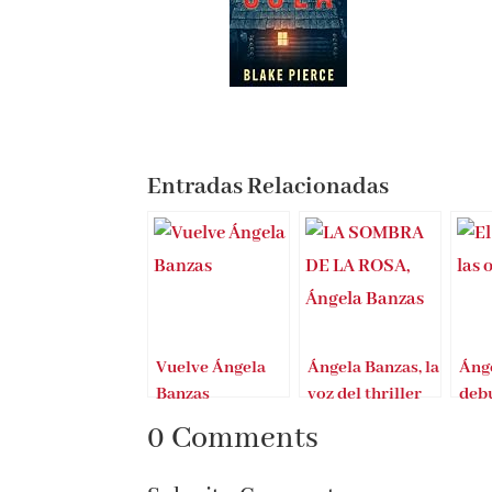
0,00 €
Entradas Relacionadas
Vuelve Ángela
Ángela Banzas, la
Ánge
Banzas
voz del thriller
debu
gallego
sile
0 Comments
olas