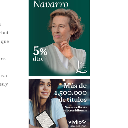
rias
u
n
 de
os a
es,