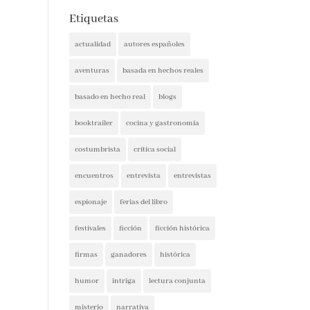
Etiquetas
actualidad
autores españoles
aventuras
basada en hechos reales
basado en hecho real
blogs
booktrailer
cocina y gastronomía
costumbrista
crítica social
encuentros
entrevista
entrevistas
espionaje
ferias del libro
festivales
ficción
ficción histórica
firmas
ganadores
histórica
humor
intriga
lectura conjunta