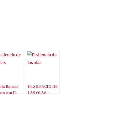
(a partir de 12 de noviembre de 2025 04:27 GMT +02:00 -
Más información
)
la Banzas
EL SILENCIO DE
ta con El
LAS OLAS –
ncio de las
ANGELA
BANZAS