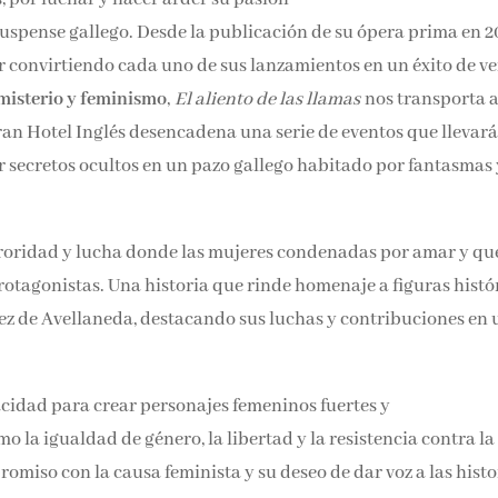
Email*
suspense gallego. Desde la publicación de su ópera prima en 2
 convirtiendo cada uno de sus lanzamientos en un éxito de
Por favor, acepta los
térmi
condiciones de privacidad
misterio y feminismo
,
El aliento de las llamas
nos transporta a
an Hotel Inglés desencadena una serie de eventos que llevará
rrar secretos ocultos en un pazo gallego habitado por fantasm
ororidad y lucha donde las mujeres condenadas por amar y qu
protagonistas. Una historia que rinde homenaje a figuras
rudis Gómez de Avellaneda, destacando sus luchas y
isibilizarlas.
cidad para crear personajes femeninos fuertes y
la igualdad de género, la libertad y la resistencia contra la