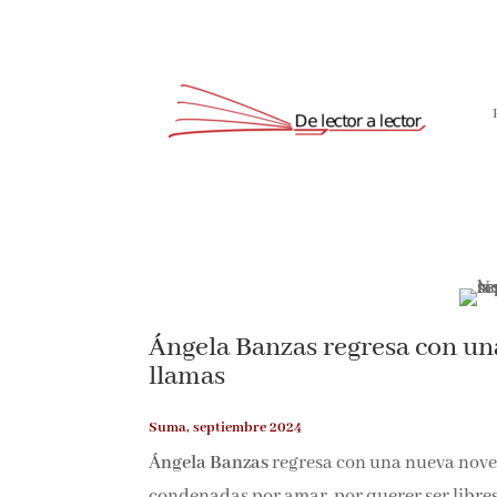
Suscríbete
Ángela Banzas regresa con una 
llamas
Suma, septiembre 2024
Ángela Banzas
regresa con una nueva nove
condenadas por amar, por querer ser libres