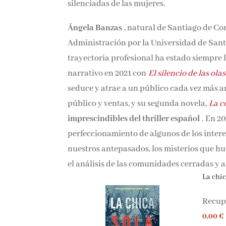
opresión. Su obra es testimonio de su compr
silenciadas de las mujeres.
Ángela Banzas
, natural de Santiago de Com
Administración por la Universidad de Sant
trayectoria profesional ha estado siempre 
debut narrativo en 2021 con
El silencio de l
narrativo que seduce y atrae a un público 
gran éxito de público y ventas, y su segund
los nombres imprescindibles del thriller e
perfeccionamiento de algunos de los interese
nuestros antepasados, los misterios que hun
y el análisis de las comunidades cerradas
La chica
Recupe