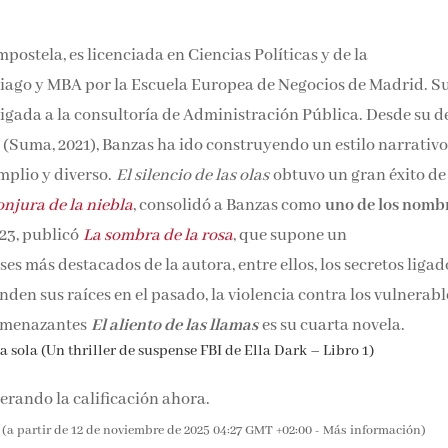
omiso con la causa feminista y su deseo de dar voz a las histo
postela, es licenciada en Ciencias Políticas y de la
iago y MBA por la Escuela Europea de Negocios de Madrid. S
ligada a la consultoría de Administración Pública. Desde su
as olas
(Suma, 2021), Banzas ha ido construyendo un estilo
cada vez más amplio y diverso.
El silencio de las olas
obtuvo u
a novela,
La conjura de la niebla
, consolidó a Banzas como
uno
spañol
. En 2023, publicó
La sombra de la rosa
, que supone un
s más destacados de la autora, entre ellos, los secretos ligad
den sus raíces en el pasado, la violencia contra los vulnerabl
 y amenazantes
El aliento de las llamas
es su cuarta novela.
 sola (Un thriller de suspense FBI de Ella Dark – Libro 1)
rando la calificación ahora.