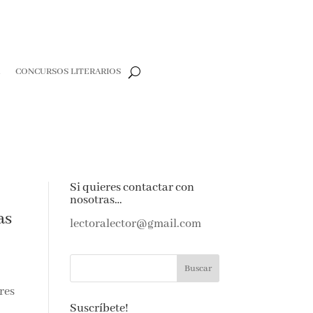
CONCURSOS LITERARIOS
CLOSE
e
Si quieres contactar con
nosotras…
e amantes de
as
as noticias y
lectoralector@gmail.com
ndeja de
res
Suscríbete!