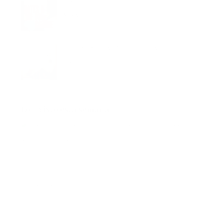
MANEL LOUREIRO
LLEVARÁ TU NOMBRE – SONSOLES
ÓNEGA
Lo + visto esta semana
NOVEDADES EDITORIALES JULIO Y
AGOSTO 2026
0.9k vistas
NOVEDADES EDITORIALES JUNIO 2026