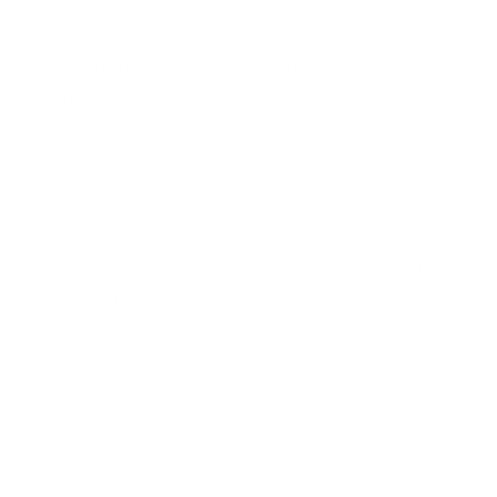
qué intentamos, entonces, echar esto a perder?
Abierto
aborda toda clase de tiempos y
culturas
, desde los cazadoresrecolectores de la
Edad de Piedra hasta las relaciones actuales
entre China y Estados Unidos, para
examinar
cómo los humanos siempre hemos
experimentado una tensión constante entre
nuestro deseo de cooperar y nuestra profunda
necesidad de pertenencia
.
Johan Norberg
, autor de varios bestsellers y
uno de los
pensadores más influyentes de
nuestro tiempo
, explica por qué
nos sentimos
incómodos con la apertura
, pero también por
qué
ésta es esencial para el progreso
.