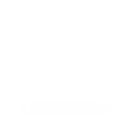
Guarda mi nombre, correo electrónico y
web en este navegador para la próxima vez que
comente.
Submit Comment
←
Anterior
Siguiente
→