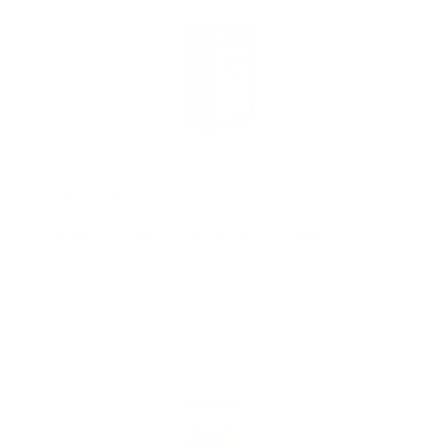
Estuche Murdle: vol. 1 + vol. 2 + libreta de
deducciones: Incluye: Murdle: Resuelve el crimen +
Murdle: Más crímenes por resolver + Libreta de
deducciones (Voces de hoy)
(
46542
)
19,00 €