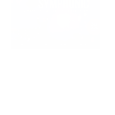
Etiquetas
actualidad
autores españoles
aventuras
basada en hechos reales
basado en hecho real
blogs
booktrailer
cocina y gastronomía
costumbrista
crítica social
encuentros
entrevista
entrevistas
espionaje
ferias del libro
festivales
ficción