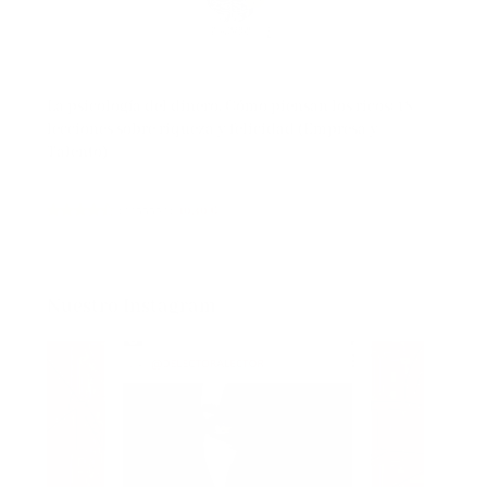
La psicología del dinero. Cómo piensan los ricos: 18
lecciones sobre riqueza y felicidad (Empresa y
Talento)
(
4455534
)
10,40 €
Nuestro Instagram