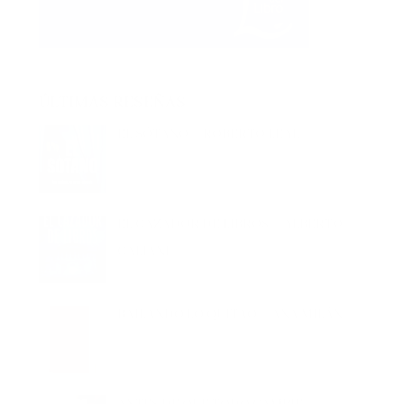
ÚLTIMAS RESEÑAS
EL SÓTANO – ROBERTO LEAL
EL CAZADOR DE LIBROS – ALBERTO
CALIANI
BAILANDO LO QUITAO – ANA MILÁN
ANTES DE QUE TODO CAMBIE –