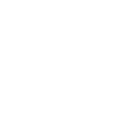
Johan Norberg. Escritor, conferenciante y
autor de documentales
. Es miembro del
Cato
Institute de Washington D. C.
y del European
Centre for
International Political Economy
de
Bruselas.
Ha publicado más de veinte libros que se han
traducido a veinticinco
idiomas.
Progreso
(Deusto, 2017) fue
un
bestseller internacional que
The
Economist
consideró libro del año.
Además, se
han publicado en español
En defensa del
capitalismo global
(Unidad Editorial, 2005)
y
Fiasco Financiero: Cómo la obsesión de los
americanos por la propiedad inmobiliaria y el