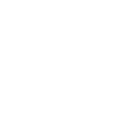
Tu dirección de correo electrónico no será
publicada.
Los campos obligatorios están
marcados con
*