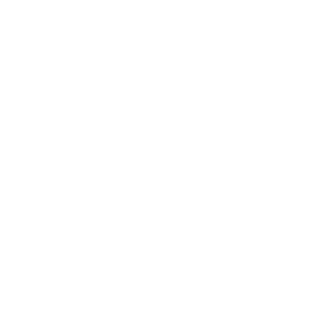
Cómo ser
Hola, humano de
humano
Eude llega a las
librerías
Historia de los
Historia de los
vikingos
visigodos
0 Comments
Submit a Comment