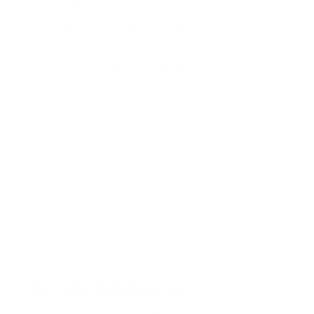
dinero fácil causó la crisis económica
(Unidad
Editorial, 2015). Norberg escribe
habitualmente para medios como
The Wall
Street
Journal
,
Reason
y
HuffPost
.
Entradas Relacionadas