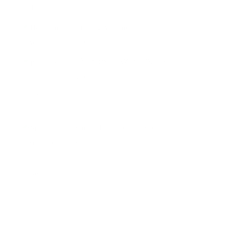
Haunting Adeline
40 vistas
PRÓXIMOS LANZAMIENTOS
36 vistas
Spania, el secreto de las orcas
35 vistas