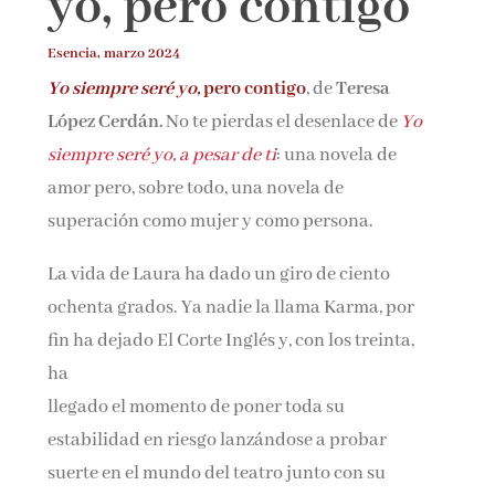
yo, pero contigo
Esencia, marzo 2024
¡Suscríbete y No Te Pierdas Nada!
Yo siempre seré yo,
pero contigo
, de
Teresa
López Cerdán.
No te pierdas el desenlace de
Yo
Únete a nuestra comunidad de amantes de la
siempre seré yo, a pesar de ti
: una novela de
literatura y recibe las últimas noticias y reseñas
amor pero, sobre todo, una novela de
directamente en tu bandeja de entrada.
superación como mujer y como persona.
Nombre*
La vida de Laura ha dado un giro de ciento
ochenta grados. Ya nadie la llama Karma, por
Email*
fin ha dejado El Corte Inglés y, con los treinta,
ha
Por favor, acepta los
términos y condiciones
llegado el momento de poner toda su
de privacidad
estabilidad en riesgo lanzándose a probar
suerte en el mundo del teatro junto con su