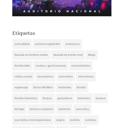
Etiquetas
actualidad
autores españoles
aventuras
basada en hechos reales
basado en hecho real
blogs
booktrailer
cocina y gastronomía
costumbrista
crítica social
encuentros
entrevista
entrevistas
espionaje
ferias del libro
festivales
ficción
ficción histórica
firmas
ganadores
histórica
humor
intriga
lectura conjunta
misterio
narrativa
narrativa contemporánea
negra
noticia
noticias
novedades
novela negra
poesía
policíaca