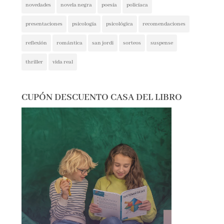
presentaciones
psicología
psicológica
recomendaciones
reflexión
romántica
san jordi
sorteos
suspense
thriller
vida real
CUPÓN DESCUENTO CASA DEL LIBRO