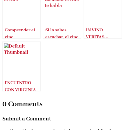
Comprender el
Si lo sabes
IN VINO
vino
escuchar, el vino
VERITAS –
te habla
Virginia Gasull
ENCUENTRO
CON VIRGINIA
GASULL (IN
0 Comments
VINO VERITAS)
Submit a Comment