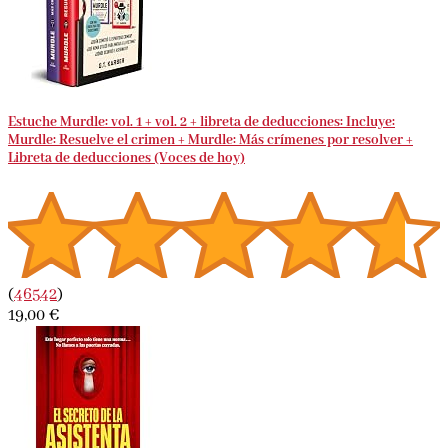
Estuche Murdle: vol. 1 + vol. 2 + libreta de deducciones: Incluye:
Murdle: Resuelve el crimen + Murdle: Más crímenes por resolver +
Libreta de deducciones (Voces de hoy)
(
46542
)
19,00 €