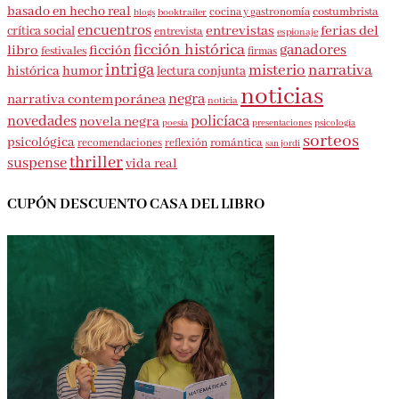
basado en hecho real
costumbrista
cocina y gastronomía
blogs
booktrailer
encuentros
entrevistas
ferias del
crítica social
entrevista
espionaje
ficción histórica
ganadores
libro
ficción
festivales
firmas
intriga
misterio
narrativa
histórica
humor
lectura conjunta
noticias
negra
narrativa contemporánea
noticia
novedades
policíaca
novela negra
presentaciones
poesía
psicología
sorteos
psicológica
romántica
recomendaciones
reflexión
san jordi
thriller
suspense
vida real
CUPÓN DESCUENTO CASA DEL LIBRO