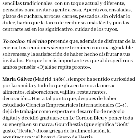
sencillas tradicionales, con un toque actual y diferente,
pensadas para invitar a gente a casa. Aperitivos, ensaladas,
platos de cuchara, arroces, carnes, pescados, sin olvidar lo
dulce, harán que la tarea de recibir sea más fácil y puedas
centrarte así en los significativo: cuidar de los tuyos.
Yo cocino, tú el vino
pretende que, además de disfrutar de la
cocina, tus reuniones siempre terminen con una agradable
sobremesa y la satisfacción de haber hecho disfrutar a tus
invitados. Porque lo más importante es que al despedirnos
ambos penséis: «Ojalá se repita pronto».
María Gálvez
(Madrid, 1989), siempre ha sentido curiosidad
por la comida y todo lo que gira en torno a la mesa:
alimentos, elaboraciones, vajillas, restaurantes,
decoración… Hasta tal punto que, después de haber
estudiado Ciencias Empresariales Internacionales (E-4),
dejó de trabajar como experta en desarrollo de negocio
digital y decidió graduarse en Le Cordon Bleu y poner toda
su energía en su marca: Goutdhestia (que significa “Goût”:
gusto, “Hestia”: diosa griega de la alimentación, la
arquitectura y el hogar); Gusto de Hestia.