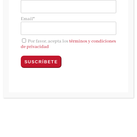
noche de Roma
HarperCollins Ibérica, marzo 2023
Email*
Una luz en la noche de Roma
, de
Jesús Sánchez
Adalid.
La idea de narrar esta formidable
Por favor, acepta los
términos y condiciones
historia surge cuando alguien se puso en
de privacidad
contacto con el escritor Jesús Sánchez Adalid y
le informó de la existencia de unos documentos
de valor inestimable. Nadie sabe por qué
motivo estos datos históricos permanecían sin
salir a la luz desde hace ocho décadas,
guardados en el secreto de algunos archivos
vaticanos de la Segunda Guerra Mundial.
En el verano de 1943, Gina, una estudiante de
familia acomodada se enamora perdidamente