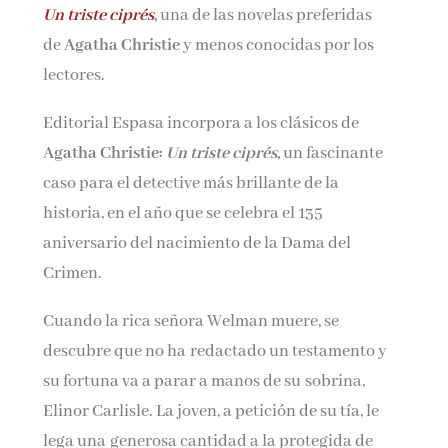
Un triste ciprés
,
una de las novelas preferidas
de
Agatha Christie
y menos conocidas por los
¡Suscríbete y No Te Pierdas Nada!
lectores.
Únete a nuestra comunidad de amantes de la
Editorial Espasa incorpora a los clásicos de
literatura y recibe las últimas noticias y reseñas
Agatha Christie:
Un triste ciprés
,
un fascinante
directamente en tu bandeja de entrada.
caso para el detective más brillante de la
historia, en el año que se celebra el 135
Nombre*
aniversario del nacimiento de la Dama del
Crimen.
Email*
Cuando la rica señora Welman muere, se
descubre que no ha redactado un testamento y
Por favor, acepta los
términos y condiciones
su fortuna va a parar a manos de su sobrina,
de privacidad
Elinor Carlisle. La joven, a petición de su tía, le
lega una generosa cantidad a la protegida de