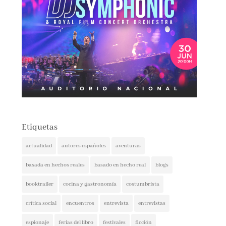
Etiquetas
actualidad
autores españoles
aventuras
basada en hechos reales
basado en hecho real
blogs
booktrailer
cocina y gastronomía
costumbrista
crítica social
encuentros
entrevista
entrevistas
espionaje
ferias del libro
festivales
ficción