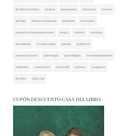
ficción histórica
firmas
ganadores
histórica
humor
intriga
lectura conjunta
misterio
narrativa
narrativa contemporánea
negra
noticia
noticias
novedades
novela negra
poesía
policíaca
presentaciones
psicología
psicológica
recomendaciones
reflexión
romántica
san jordi
sorteos
suspense
thriller
vida real
CUPÓN DESCUENTO CASA DEL LIBRO