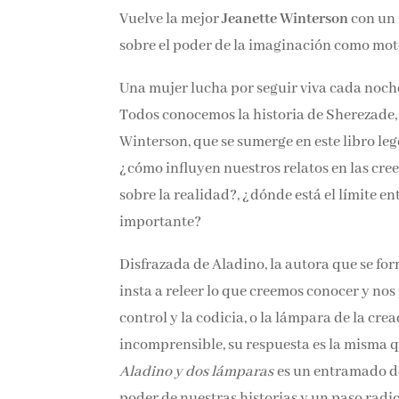
Vuelve la mejor
Jeanette Winterson
con un 
sobre el poder de la imaginación como mot
Una mujer lucha por seguir viva cada noche
Todos conocemos la historia de Sherezade,
Winterson, que se sumerge en este libro le
¿cómo influyen nuestros relatos en las cre
sobre la realidad?, ¿dónde está el límite en
importante?
Disfrazada de Aladino, la autora que se for
insta a releer lo que creemos conocer y nos
control y la codicia, o la lámpara de la cr
incomprensible, su respuesta es la misma q
Aladino y dos lámparas
es un entramado de 
poder de nuestras historias y un paso rad