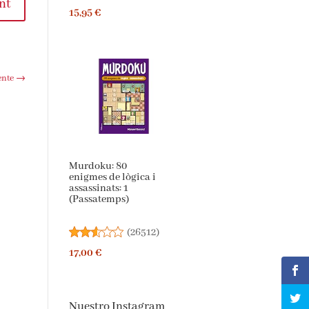
nt
15,95 €
ente
→
Murdoku: 80
enigmes de lògica i
assassinats: 1
(Passatemps)
(
26512
)
17,00 €
Nuestro Instagram