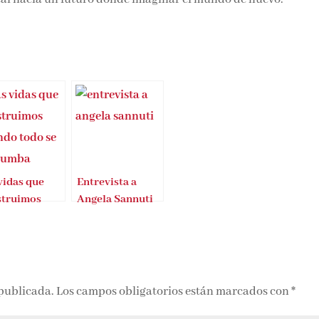
vidas que
Entrevista a
struimos
Angela Sannuti
ndo todo se
rumba
 publicada.
Los campos obligatorios están marcados con
*