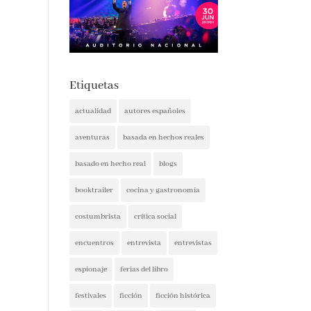
Etiquetas
actualidad
autores españoles
aventuras
basada en hechos reales
basado en hecho real
blogs
booktrailer
cocina y gastronomía
costumbrista
crítica social
encuentros
entrevista
entrevistas
espionaje
ferias del libro
festivales
ficción
ficción histórica