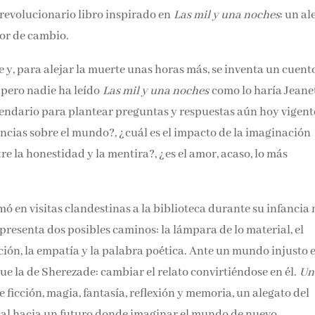
revolucionario libro inspirado en
Las mil y una noches
: un al
or de cambio.
 y, para alejar la muerte unas horas más, se inventa un cuent
 pero nadie ha leído
Las mil y una noches
como lo haría Jeane
gendario para plantear preguntas y respuestas aún hoy vigent
encias sobre el mundo?, ¿cuál es el impacto de la imaginación
tre la honestidad y la mentira?, ¿es el amor, acaso, lo más
mó en visitas clandestinas a la biblioteca durante su infancia 
 presenta dos posibles caminos: la lámpara de lo material, el
eación, la empatía y la palabra poética. Ante un mundo injusto 
ue la de Sherezade: cambiar el relato convirtiéndose en él.
Un
ficción, magia, fantasía, reflexión y memoria, un alegato del
ical hacia un futuro donde imaginar el mundo de nuevo.