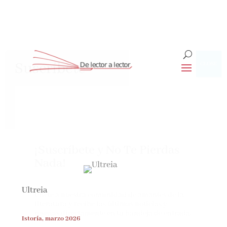
Suscríbete
CLOSE
¡Suscríbete y No Te Pierdas
Nada!
Ultreia
Únete a nuestra comunidad de amantes de la
literatura y recibe las últimas noticias y
reseñas directamente en tu bandeja de entrada.
Istoría, marzo 2026