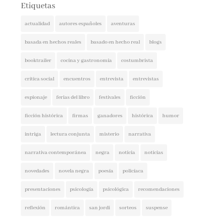
actualidad
autores españoles
aventuras
basada en hechos reales
basado en hecho real
blogs
booktrailer
cocina y gastronomía
costumbrista
crítica social
encuentros
entrevista
entrevistas
espionaje
ferias del libro
festivales
ficción
ficción histórica
firmas
ganadores
histórica
humor
intriga
lectura conjunta
misterio
narrativa
narrativa contemporánea
negra
noticia
noticias
novedades
novela negra
poesía
policíaca
presentaciones
psicología
psicológica
recomendaciones
reflexión
romántica
san jordi
sorteos
suspense
thriller
vida real