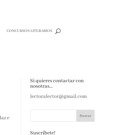
CONCURSOS LITERARIOS
CLOSE
e
Si quieres contactar con
nosotras…
e amantes de
as noticias y
lectoralector@gmail.com
ndeja de
daz
Suscríbete!