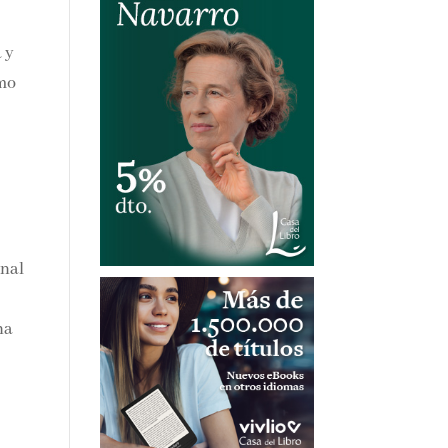
 y
mo
inal
ha