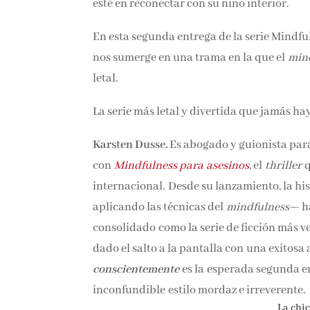
esté en reconectar con su niño interior.
En esta segunda entrega de la serie Mindful
nos sumerge en una trama en la que el
min
letal.
La serie más letal y divertida que jamás ha
Karsten Dusse.
Es abogado y guionista para 
con
Mindfulness para asesinos
, el
thriller
q
internacional. Desde su lanzamiento, la hi
aplicando las técnicas del
mindfulness
— ha
consolidado como la serie de ficción más v
dado el salto a la pantalla con una exitosa
conscientemente
es la esperada segunda en
inconfundible estilo mordaz e irreverente.
La chica