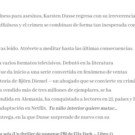
ness para asesinos, Karsten Dusse regresa con su irreverencia
dfulness
y el crimen se combinan de forma tan inesperada co
yas leído. Atrévete a meditar hasta las últimas consecuencias.
varios formatos televisivos. Debutó en la literatura
ue da inicio a una serie convertida en fenómeno de ventas
storia de Björn Diemel —un abogado que se convierte en crim
 vendido más de tres millones de ejemplares, se ha
endida en Alemania, ha conquistado a lectores en 25 países y 
 adaptación en Netflix.
Tu niño interior quiere matar…
trega, en la que Dusse sorprende de nuevo con su
 sola (Un thriller de suspense FBI de Ella Dark – Libro 1)