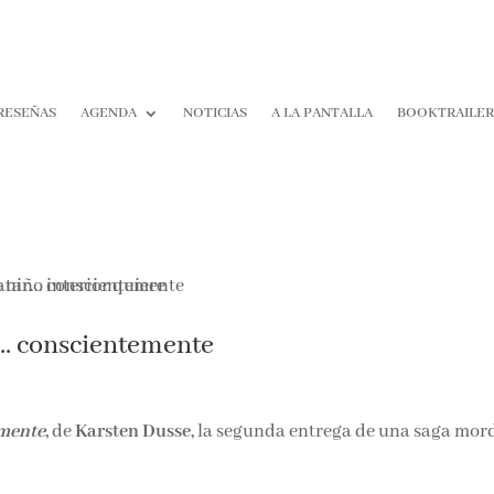
RESEÑAS
AGENDA
NOTICIAS
A LA PANTALLA
BOOKTRAILER
¡Suscríbete y No T
Pierdas Nada!
Únete a nuestra comunidad d
r… conscientemente
la literatura y recibe las últim
reseñas directamente en tu ba
entrada.
emente
,
de
Karsten Dusse,
la segunda entrega de una saga mor
Nombre*