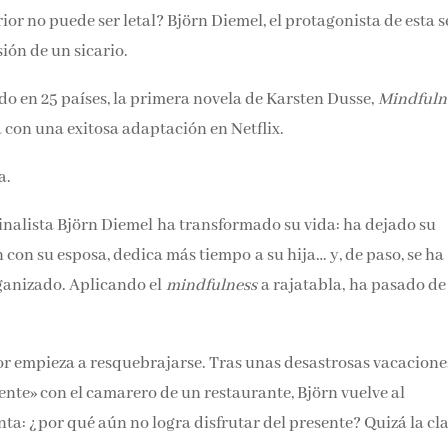
Email*
ior no puede ser letal? Björn Diemel, el protagonista de esta
precisión de un sicario.
Por favor, acepta los
térmi
do en 25 países, la primera novela de Karsten Dusse,
Mindfuln
condiciones de privacidad
la con una exitosa adaptación en Netflix.
a.
inalista Björn Diemel ha transformado su vida: ha dejado su
 con su esposa, dedica más tiempo a su hija… y, de paso, se ha
rganizado. Aplicando el
mindfulness
a rajatabla, ha pasado de
ior empieza a resquebrajarse. Tras unas desastrosas vacacione
ente» con el camarero de un restaurante, Björn vuelve al
ta: ¿por qué aún no logra disfrutar del presente? Quizá la cl