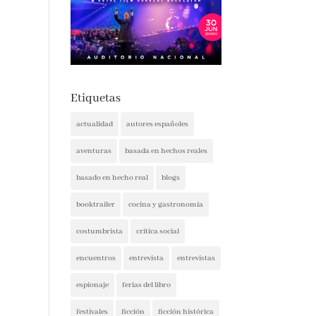
Etiquetas
actualidad
autores españoles
aventuras
basada en hechos reales
basado en hecho real
blogs
booktrailer
cocina y gastronomía
costumbrista
crítica social
encuentros
entrevista
entrevistas
espionaje
ferias del libro
festivales
ficción