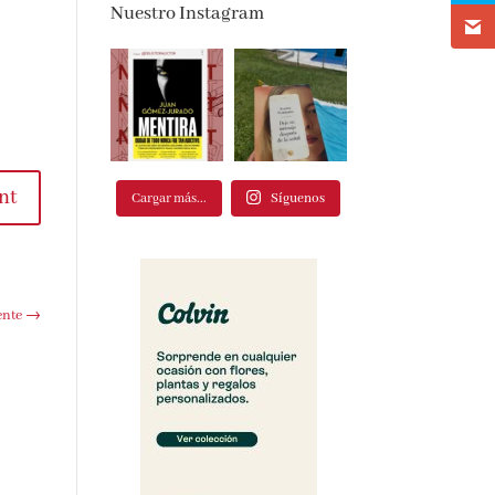
Nuestro Instagram
Cargar más...
Síguenos
t
te
→