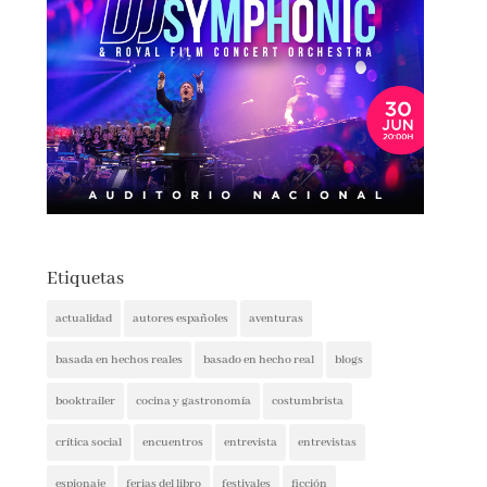
Etiquetas
actualidad
autores españoles
aventuras
basada en hechos reales
basado en hecho real
blogs
booktrailer
cocina y gastronomía
costumbrista
crítica social
encuentros
entrevista
entrevistas
espionaje
ferias del libro
festivales
ficción