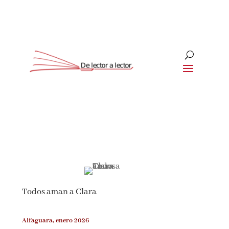
Suscríbete
CLOSE
¡Suscríbete y No Te Pierdas
Nada!
Todos aman a Clara
Únete a nuestra comunidad de amantes de la
literatura y recibe las últimas noticias y
reseñas directamente en tu bandeja de entrada.
Alfaguara, enero 2026