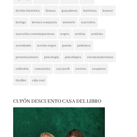
ficción histórica
firmas
ganadores
histórica
humor
intriga
lectura conjunta
misterio
narrativa
narrativa contemporánea
negra
noticia
noticias
novedades
novela negra
poesía
policíaca
presentaciones
psicología
psicológica
recomendaciones
reflexión
romántica
san jordi
sorteos
suspense
thriller
vida real
CUPÓN DESCUENTO CASA DEL LIBRO