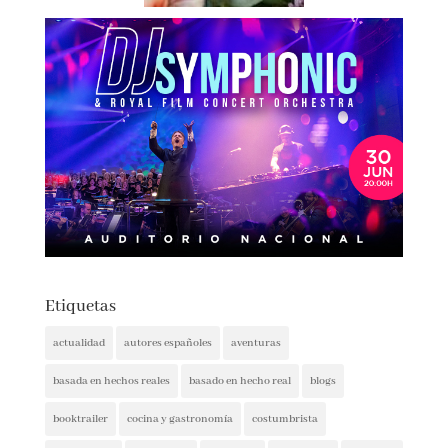
Etiquetas
actualidad
autores españoles
aventuras
basada en hechos reales
basado en hecho real
blogs
booktrailer
cocina y gastronomía
costumbrista