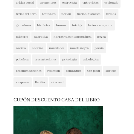
crítica social
encuentros
entrevista
entrevistas
espionaje
ferias del libro
festivales
ficción
ficción histórica
firmas
ganadores
histórica
humor
intriga
lectura conjunta
misterio
narrativa
narrativa contemporánea
negra
noticia
noticias
novedades
novela negra
poesía
policíaca
presentaciones
psicología
psicológica
recomendaciones
reflexión
romántica
san jordi
sorteos
suspense
thriller
vida real
CUPÓN DESCUENTO CASA DEL LIBRO