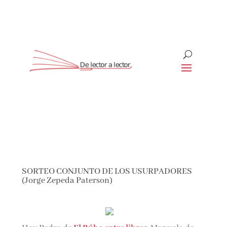
Suscríbete
CLOSE
¡Suscríbete y No Te Pierdas
Nada!
SORTEO CONJUNTO DE LOS USURPADORES
(Jorge Zepeda Paterson)
Únete a nuestra comunidad de amantes de la
literatura y recibe las últimas noticias y
reseñas directamente en tu bandeja de entrada.