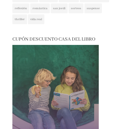
reflexión
romántica
san jordi
sorteos
suspense
thriller
vida real
CUPÓN DESCUENTO CASA DEL LIBRO