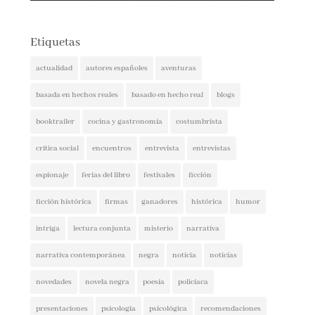
Etiquetas
actualidad
autores españoles
aventuras
basada en hechos reales
basado en hecho real
blogs
booktrailer
cocina y gastronomía
costumbrista
crítica social
encuentros
entrevista
entrevistas
espionaje
ferias del libro
festivales
ficción
ficción histórica
firmas
ganadores
histórica
humor
intriga
lectura conjunta
misterio
narrativa
narrativa contemporánea
negra
noticia
noticias
novedades
novela negra
poesía
policíaca
presentaciones
psicología
psicológica
recomendaciones