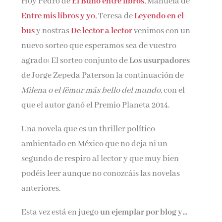
Hoy Pedro de
El Búho entre libros
,
Manuela de
Nombre*
Entre mis libros y yo
, Teresa de
Leyendo en el
bus
y nostras
De lector a lector
venimos con un
nuevo sorteo que esperamos sea de vuestro
Email*
agrado: El sorteo conjunto de
Los usurpadores
de Jorge Zepeda Paterson la continuación de
Por favor, acepta los
términos y condiciones
Milena o el fémur más bello del mundo
, con el
de privacidad
que el autor ganó el Premio Planeta 2014.
Una novela que es un thriller político
ambientado en México que no deja ni un
segundo de respiro al lector y que muy bien
podéis leer aunque no conozcáis las novelas
anteriores.
Esta vez está en juego
un ejemplar por blog y…