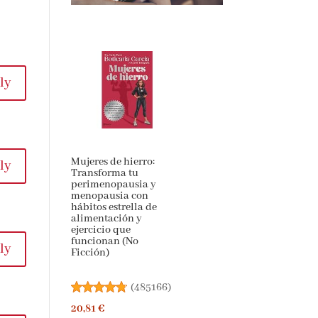
ly
Mujeres de hierro:
ly
Transforma tu
perimenopausia y
menopausia con
hábitos estrella de
alimentación y
ejercicio que
funcionan (No
ly
Ficción)
(
485166
)
20,81 €