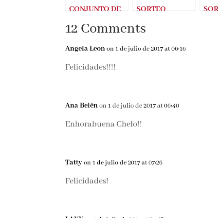
CONJUNTO DE
SORTEO
SO
LATIDOS
CONJUNTO EL
CON
12 Comments
(Franck Thilliez)
ORFEBRE
LAT
TIE
Angela Leon
on 1 de julio de 2017 at 06:16
Felicidades!!!!
Ana Belén
on 1 de julio de 2017 at 06:40
Enhorabuena Chelo!!
Tatty
on 1 de julio de 2017 at 07:26
Felicidades!