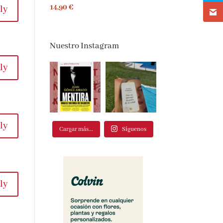
14,90 €
ly
Nuestro Instagram
ly
ly
Cargar más...
Síguenos
ly