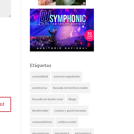
Etiquetas
actualidad
autores españoles
aventuras
basada en hechos reales
basado en hecho real
blogs
nt
booktrailer
cocina y gastronomía
costumbrista
crítica social
encuentros
entrevista
entrevistas