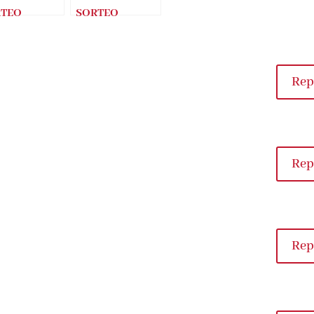
RTEO
SORTEO
JUNTO EL
CONJUNTO LA
IDO DE LA
GALLERA
RRA
(Ramón
Palomar)
Rep
Rep
Rep