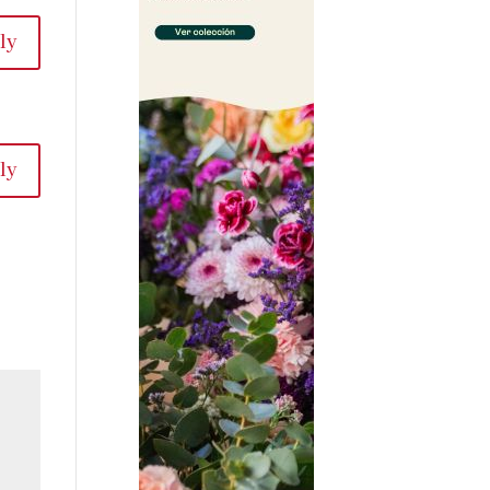
ly
ly