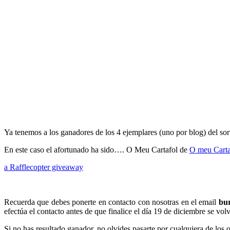
Ya tenemos a los ganadores de los 4 ejemplares (uno por blog) del so
En este caso el afortunado ha sido…. O Meu Cartafol de
O meu Cartaf
a Rafflecopter giveaway
Recuerda que debes ponerte en contacto con nosotras en el email
bu
efectúa el contacto antes de que finalice el día 19 de diciembre se volv
Si no has resultado ganador, no olvides pasarte por cualquiera de los o