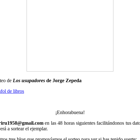
rteo de
Los usupadores
de Jorge Zepeda
ol de libros
¡Enhorabuena!
riru1958@gmail.com
en las 48 horas siguientes facilitándonos tus dato
erá a sortear el ejemplar.
tros tres blog que promovíamos el sorteo para ver si has tenido suerte: