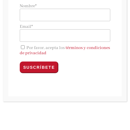
No, no se nos han olvidado los sorteos de los
Nombre*
jueves. Esta semana os traemos una novela que
ya hemos leído y que nos ha parecido una
buena lectura para las fechas que se
Email*
aproximan, una novela perfecta para la piscina
o la playa. Por eso queremos compartirlo con
Por favor, acepta los
términos y condiciones
todos vosotros organizando un nuevo sorteo
de privacidad
conjunto así que Pedro de
El Búho entre libros
,
Teresa de
Leyendo en el bus
, Manuela de
Entre
mis libros y yo
, y nosotras mismas, Concha y
Bea de De lector a lector, vamos a
sortear
«Escrito en el agua»
de
Paula Hawkins
.
Como siempre, sortearemos un ejemplar por
blog.
¿Queréis conocer su sinopsis?